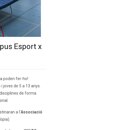
mpus Esport x
ra poden fer-ho!
i joves de 5 a 13 anys.
 disciplines de forma
onal.
tinaran a l’
Associació
òpia).