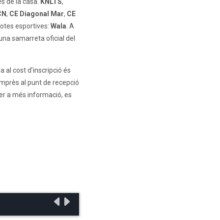
es de la casa.
KNLTS
,
CN
,
CE Diagonal Mar
,
CE
ilotes esportives:
Wala
. A
una samarreta oficial del
a al cost d’inscripció és
imprès al punt de recepció
Per a més informació, es