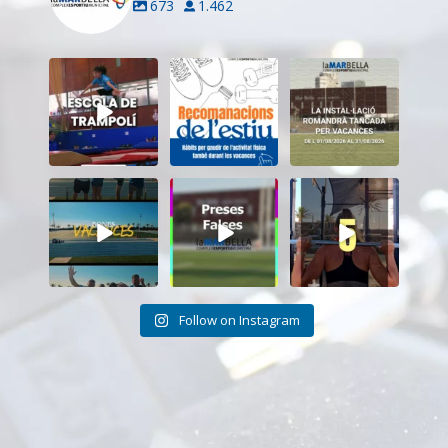
673
1.462
Inscriu-te a
Aquest estiu,
El CEM La Mar
l’Escola de
continua movent-
Bella romandrà
Trampolí del
te i cuidant-te!
...
tancat durant el
...
CEM
...
5
0
11
0
9
0
Tanquem una
Darrere de cada
Cada sessió és
nova temporada
vídeo... també hi
un pas més cap als
al CEM La Mar
ha moments
...
teus
...
Bella.
...
26
2
18
0
27
1
Follow on Instagram