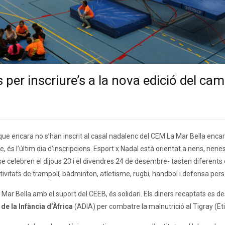
 per inscriure’s a la nova edició del ca
ue encara no s’han inscrit al casal nadalenc del CEM La Mar Bella enca
és l’últim dia d’inscripcions. Esport x Nadal està orientat a nens, nenes 
se celebren el dijous 23 i el divendres 24 de desembre- tasten diferents
tivitats de trampolí, bàdminton, atletisme, rugbi, handbol i defensa pers
a Mar Bella amb el suport del CEEB, és solidari. Els diners recaptats es des
e la Infància d’Àfrica
(ADIA) per combatre la malnutrició al Tigray (Eti