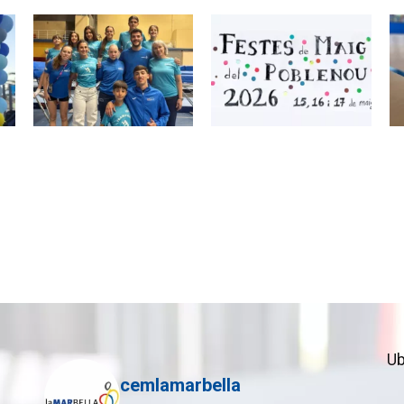
ion
Ub
cemlamarbella