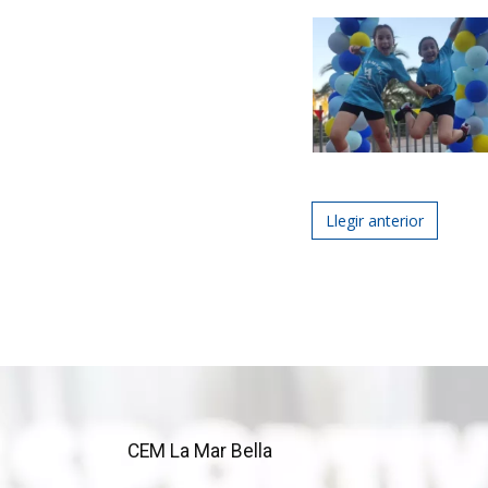
Post navigat
Llegir anterior
CEM La Mar Bella