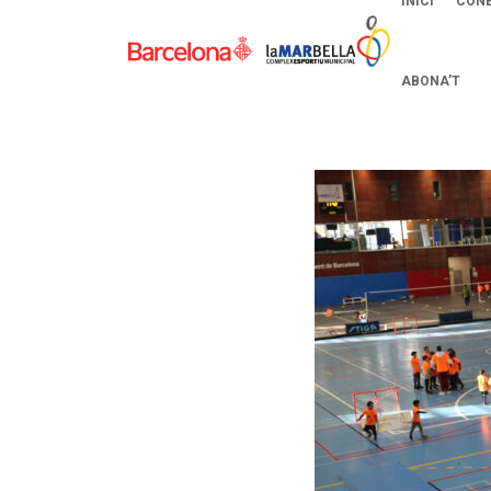
INICI
CONE
ABONA’T