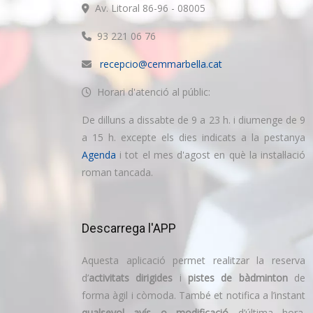
Av. Litoral 86-96 - 08005
93 221 06 76
recepcio@cemmarbella.cat
Horari d'atenció al públic:
De dilluns a dissabte de 9 a 23 h. i diumenge de 9
a 15 h. excepte els dies indicats a la pestanya
Agenda
i tot el mes d'agost en què la instal·lació
roman tancada.
Descarrega l'APP
Aquesta aplicació permet realitzar la reserva
d’
activitats dirigides
i
pistes de bàdminton
de
forma àgil i còmoda. També et notifica a l’instant
qualsevol avís o modificació
d’última hora.