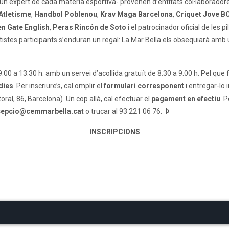
-un expert de cada matèria esportiva- provenen d’entitats col·laborador
Atletisme
,
Handbol Poblenou
,
Krav Maga Barcelona
,
Criquet Jove B
n Gate English
,
Peras Rincón de Soto
i el patrocinador oficial de les p
rtistes participants s’enduran un regal: La Mar Bella els obsequiarà amb 
.00 a 13.30 h. amb un servei d’acollida gratuït de 8.30 a 9.00 h. Pel que f
 dies
. Per inscriure’s, cal omplir el
formulari corresponent
i entregar-lo 
toral, 86, Barcelona). Un cop allà, cal efectuar el
pagament en efectiu
. 
cepcio@cemmarbella.cat
o trucar al 93 221 06 76.
Þ
INSCRIPCIONS