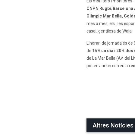
Els monitors i monitores 
CNPN Rugbi
,
Barcelona 
Olímpic Mar Bella
,
Golde
més a més, els i les espo
casal, gentilesa de Wala.
L’horari de jornada és de 9
de
15 € un dia i 20 € dos
de La Mar Bella (Av. del Li
pot enviar un correu a
re
Altres Notícies