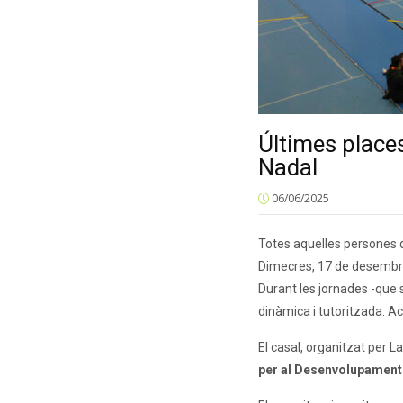
Últimes places
Nadal
06/06/2025
Totes aquelles persones q
Dimecres, 17 de desembre, 
Durant les jornades -que 
dinàmica i tutoritzada. Ac
El casal, organitzat per L
per al Desenvolupament d