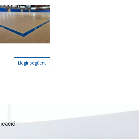
Llegir següent
icació