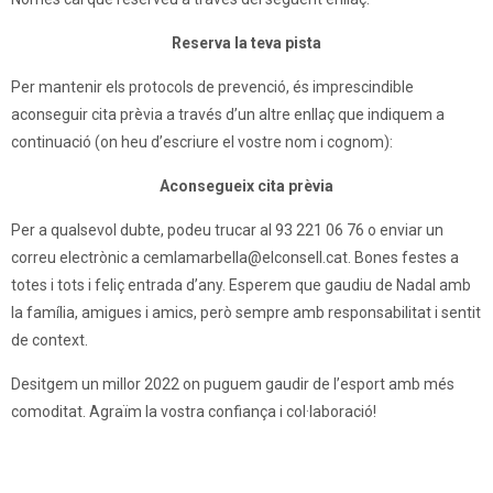
Reserva la teva pista
Per mantenir els protocols de prevenció, és imprescindible
aconseguir cita prèvia a través d’un altre enllaç que indiquem a
continuació (on heu d’escriure el vostre nom i cognom):
Aconsegueix cita prèvia
Per a qualsevol dubte, podeu trucar al 93 221 06 76 o enviar un
correu electrònic a cemlamarbella@elconsell.cat. Bones festes a
totes i tots i feliç entrada d’any. Esperem que gaudiu de Nadal amb
la família, amigues i amics, però sempre amb responsabilitat i sentit
de context.
Desitgem un millor 2022 on puguem gaudir de l’esport amb més
comoditat. Agraïm la vostra confiança i col·laboració!