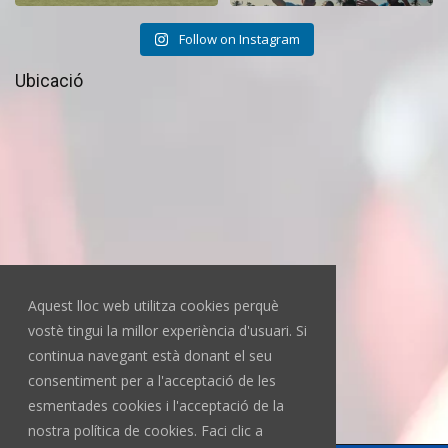
Follow on Instagram
Ubicació
Aquest lloc web utilitza cookies perquè
vostè tingui la millor experiència d'usuari. Si
continua navegant està donant el seu
consentiment per a l'acceptació de les
esmentades cookies i l'acceptació de la
nostra política de cookies. Faci clic a