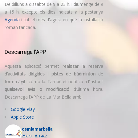
De dilluns a dissabte de 9 a 23 h. i diumenge de 9
a 15 h. excepte els dies indicats a la pestanya
Agenda
i tot el mes d'agost en què la instal·lació
roman tancada.
Descarrega l'APP
Aquesta aplicació permet realitzar la reserva
d’
activitats dirigides
i
pistes de bàdminton
de
forma àgil i còmoda. També et notifica a l’instant
qualsevol avís o modificació
d’última hora.
Descarrega l’APP de La Mar Bella amb:
Google Play
Apple Store
cemlamarbella
673
1.462