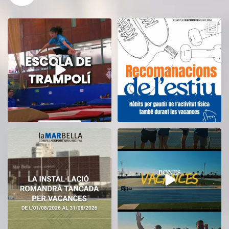
Inscriu-te a l’Escola de Trampolí
Aquest estiu, continua movent-te
del CEM
...
i cuidant-te!
...
12
0
5
0
El CEM La Mar Bella romandrà
Tanquem una nova temporada al
tancat durant el
...
CEM La Mar Bella.
...
11
0
27
1