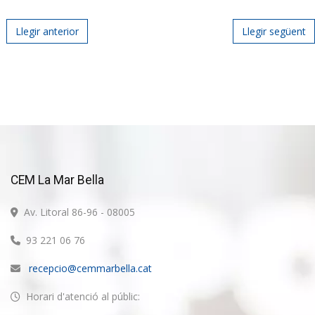
Post navigation
Llegir anterior
Llegir següent
CEM La Mar Bella
Av. Litoral 86-96 - 08005
93 221 06 76
recepcio@cemmarbella.cat
Horari d'atenció al públic: