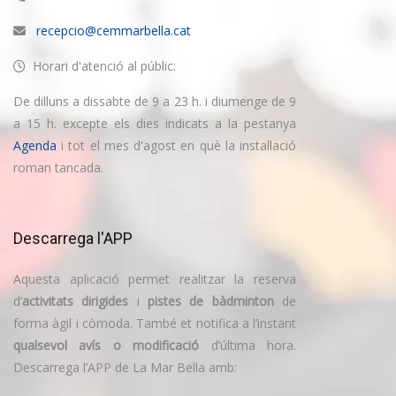
recepcio@cemmarbella.cat
Horari d'atenció al públic:
De dilluns a dissabte de 9 a 23 h. i diumenge de 9
a 15 h. excepte els dies indicats a la pestanya
Agenda
i tot el mes d'agost en què la instal·lació
roman tancada.
Descarrega l'APP
Aquesta aplicació permet realitzar la reserva
d’
activitats dirigides
i
pistes de bàdminton
de
forma àgil i còmoda. També et notifica a l’instant
qualsevol avís o modificació
d’última hora.
Descarrega l’APP de La Mar Bella amb: