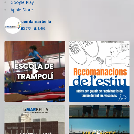
Google Play
Apple Store
cemlamarbella
673
1.462
Inscriu-te a l’Escola de Trampolí
Aquest estiu, continua movent-te
del CEM
...
i cuidant-te!
...
9
0
5
0
El CEM La Mar Bella romandrà
Tanquem una nova temporada al
tancat durant el
...
CEM La Mar Bella.
...
11
0
27
1