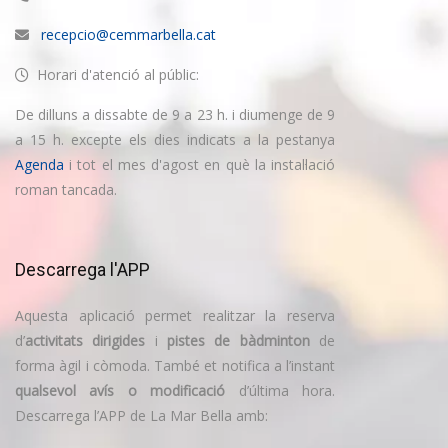
recepcio@cemmarbella.cat
Horari d'atenció al públic:
De dilluns a dissabte de 9 a 23 h. i diumenge de 9
a 15 h. excepte els dies indicats a la pestanya
Agenda
i tot el mes d'agost en què la instal·lació
roman tancada.
Descarrega l'APP
Aquesta aplicació permet realitzar la reserva
d’
activitats dirigides
i
pistes de bàdminton
de
forma àgil i còmoda. També et notifica a l’instant
qualsevol avís o modificació
d’última hora.
Descarrega l’APP de La Mar Bella amb: