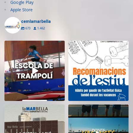
Google Play
Apple Store
cemlamarbella
673
1.462
Inscriu-te a l’Escola de Trampolí
Aquest estiu, continua movent-te
del CEM
...
i cuidant-te!
...
12
0
5
0
El CEM La Mar Bella romandrà
Tanquem una nova temporada al
tancat durant el
...
CEM La Mar Bella.
...
11
0
27
1