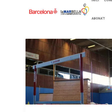
INICI
CONE
ABONA’T