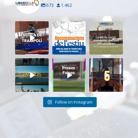
673
1.462
Inscriu-te a
Aquest estiu,
El CEM La Mar
l’Escola de
continua movent-
Bella romandrà
Trampolí del
te i cuidant-te!
...
tancat durant el
...
CEM
...
5
0
11
0
9
0
Tanquem una
Darrere de cada
Cada sessió és
nova temporada
vídeo... també hi
un pas més cap als
al CEM La Mar
ha moments
...
teus
...
Bella.
...
26
2
18
0
27
1
Follow on Instagram