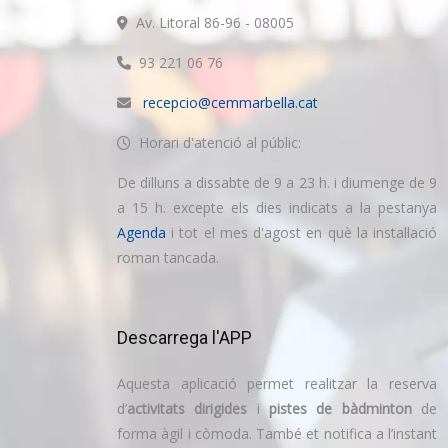
Av. Litoral 86-96 - 08005
93 221 06 76
recepcio@cemmarbella.cat
Horari d'atenció al públic:
De dilluns a dissabte de 9 a 23 h. i diumenge de 9
a 15 h. excepte els dies indicats a la pestanya
Agenda
i tot el mes d'agost en què la instal·lació
roman tancada.
Descarrega l'APP
Aquesta aplicació permet realitzar la reserva
d’
activitats dirigides
i
pistes de bàdminton
de
forma àgil i còmoda. També et notifica a l’instant