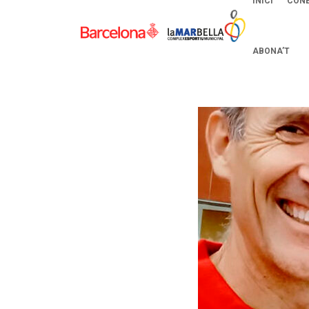
INICI
CONE
ABONA’T