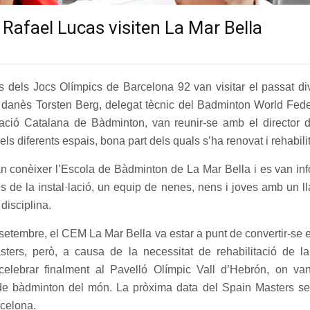
 Rafael Lucas visiten La Mar Bella
s dels Jocs Olímpics de Barcelona 92 van visitar el passat div
danès Torsten Berg, delegat tècnic del Badminton World Feder
ació Catalana de Bàdminton, van reunir-se amb el director de 
els diferents espais, bona part dels quals s’ha renovat i rehabili
n conèixer l’Escola de Bàdminton de La Mar Bella i es van inf
s de la instal·lació, un equip de nenes, nens i joves amb un ll
disciplina.
 setembre, el CEM La Mar Bella va estar a punt de convertir-se 
ters, però, a causa de la necessitat de rehabilitació de la
lebrar finalment al Pavelló Olímpic Vall d’Hebrón, on van 
de bàdminton del món. La pròxima data del Spain Masters serà
celona.