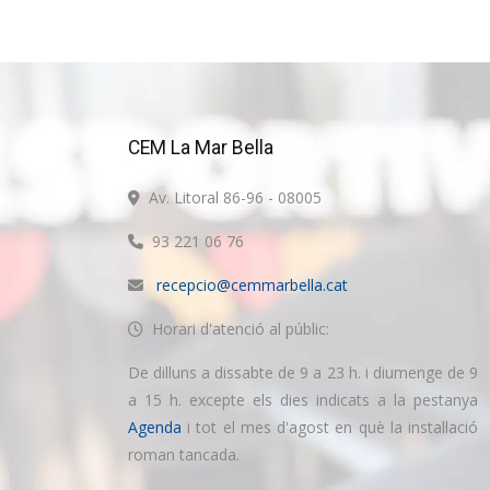
CEM La Mar Bella
Av. Litoral 86-96 - 08005
93 221 06 76
recepcio@cemmarbella.cat
Horari d'atenció al públic:
De dilluns a dissabte de 9 a 23 h. i diumenge de 9
a 15 h. excepte els dies indicats a la pestanya
Agenda
i tot el mes d'agost en què la instal·lació
roman tancada.