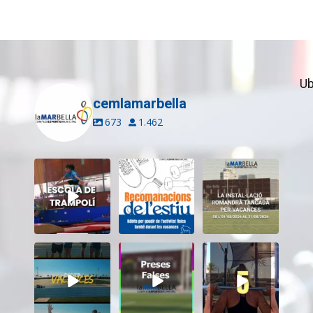
Ub
cemlamarbella
673
1.462
Inscriu-te a
Aquest estiu,
El CEM La Mar
l’Escola de
continua movent-
Bella romandrà
Trampolí del
te i cuidant-te!
...
tancat durant el
...
CEM
...
5
0
11
0
12
0
Tanquem una
Darrere de cada
Cada sessió és
nova temporada
vídeo... també hi
un pas més cap als
al CEM La Mar
ha moments
...
teus
...
Bella.
...
26
2
19
0
27
1