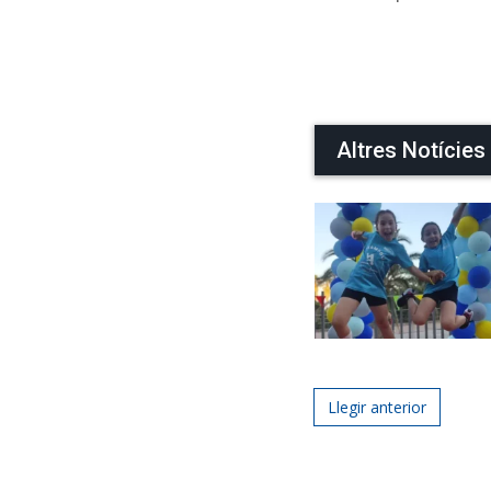
Altres Notícies
Post navigat
Llegir anterior