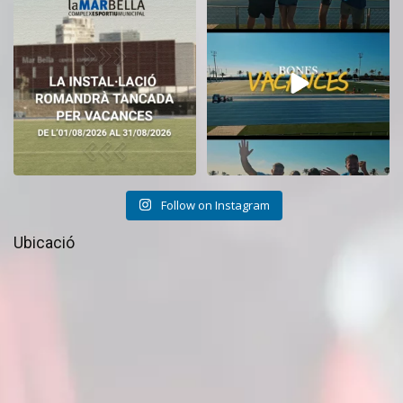
El CEM La Mar Bella romandrà
Tanquem una nova temporada al
tancat durant el
...
CEM La Mar Bella.
...
11
0
27
1
Follow on Instagram
Ubicació