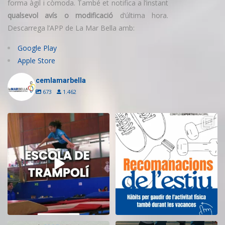
forma àgil i còmoda. També et notifica a l’instant
qualsevol avís o modificació
d’última hora.
Descarrega l’APP de La Mar Bella amb:
Google Play
Apple Store
cemlamarbella
673
1.462
Inscriu-te a l’Escola de Trampolí
Aquest estiu, continua movent-te
del CEM
...
i cuidant-te!
...
12
0
5
0