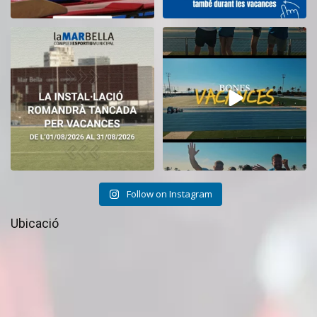
El CEM La Mar Bella romandrà
Tanquem una nova temporada al
tancat durant el
...
CEM La Mar Bella.
...
11
0
27
1
Follow on Instagram
Ubicació