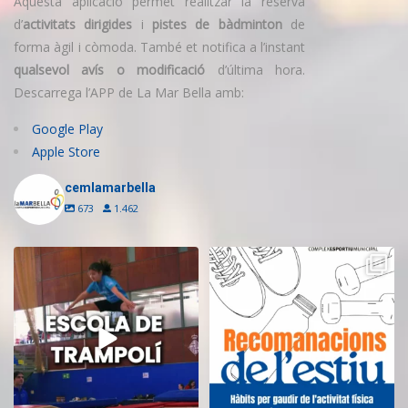
Aquesta aplicació permet realitzar la reserva
d’
activitats dirigides
i
pistes de bàdminton
de
forma àgil i còmoda. També et notifica a l’instant
qualsevol avís o modificació
d’última hora.
Descarrega l’APP de La Mar Bella amb:
Google Play
Apple Store
cemlamarbella
673
1.462
Inscriu-te a l’Escola de Trampolí
Aquest estiu, continua movent-te
del CEM
...
i cuidant-te!
...
13
0
5
0