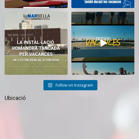
El CEM La Mar Bella romandrà
Tanquem una nova temporada al
tancat durant el
...
CEM La Mar Bella.
...
11
0
27
1
Follow on Instagram
Ubicació