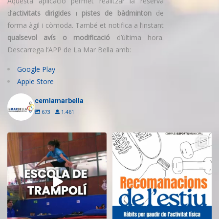
Aquesta aplicació permet realitzar la reserva
d’
activitats dirigides
i
pistes de bàdminton
de
forma àgil i còmoda. També et notifica a l’instant
qualsevol avís o modificació
d’última hora.
Descarrega l’APP de La Mar Bella amb:
Google Play
Apple Store
cemlamarbella
673
1.461
Inscriu-te a l’Escola de Trampolí
Aquest estiu, continua movent-te
del CEM
...
i cuidant-te!
...
11
0
5
0