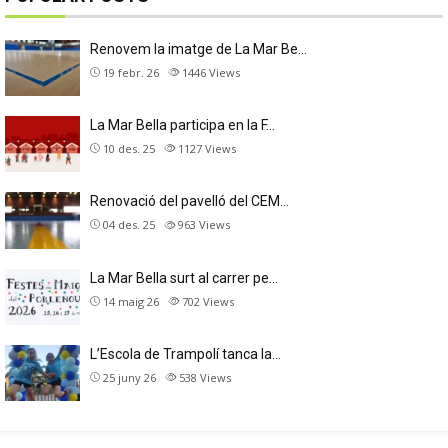
Renovem la imatge de La Mar Be…
19 febr. 26
1446
Views
La Mar Bella participa en la F…
10 des. 25
1127
Views
Renovació del pavelló del CEM…
04 des. 25
963
Views
La Mar Bella surt al carrer pe…
14 maig 26
702
Views
L’Escola de Trampolí tanca la…
25 juny 26
538
Views