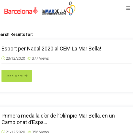
arch Results for:
Esport per Nadal 2020 al CEM La Mar Bella!
23/12/2020
377
Views
Read More
Primera medalla d’or de l’Olímpic Mar Bella, en un
Campionat d’Espa…
21/12/2020
358
Views