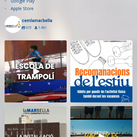
Google Play
Apple Store
cemlamarbella
673
1.461
Inscriu-te a l’Escola de Trampolí
Aquest estiu, continua movent-te
del CEM
...
i cuidant-te!
...
14
0
5
0
El CEM La Mar Bella romandrà
Tanquem una nova temporada al
tancat durant el
...
CEM La Mar Bella.
...
11
0
27
1