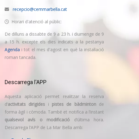
recepcio@cemmarbella.cat
Horari d'atenció al públic:
De dilluns a dissabte de 9 a 23 h. i diumenge de 9
a 15 h. excepte els dies indicats a la pestanya
Agenda
i tot el mes d'agost en què la instal·lació
roman tancada.
Descarrega l'APP
Aquesta aplicació permet realitzar la reserva
d’
activitats dirigides
i
pistes de bàdminton
de
forma àgil i còmoda. També et notifica a l’instant
qualsevol avís o modificació
d’última hora.
Descarrega l’APP de La Mar Bella amb: