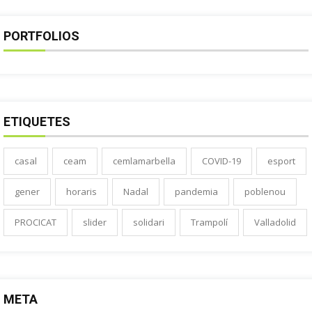
PORTFOLIOS
ETIQUETES
casal
ceam
cemlamarbella
COVID-19
esport
gener
horaris
Nadal
pandemia
poblenou
PROCICAT
slider
solidari
Trampolí
Valladolid
META