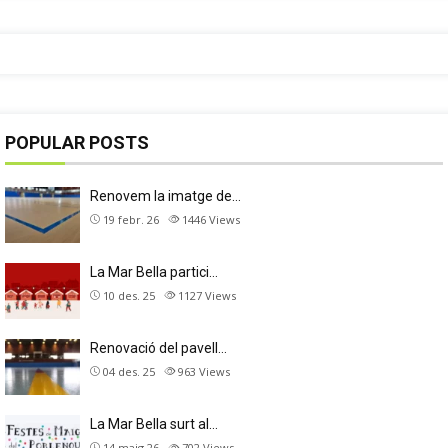
POPULAR POSTS
Renovem la imatge de…
19 febr. 26
1446
Views
La Mar Bella partici…
10 des. 25
1127
Views
Renovació del pavell…
04 des. 25
963
Views
La Mar Bella surt al…
14 maig 26
702
Views