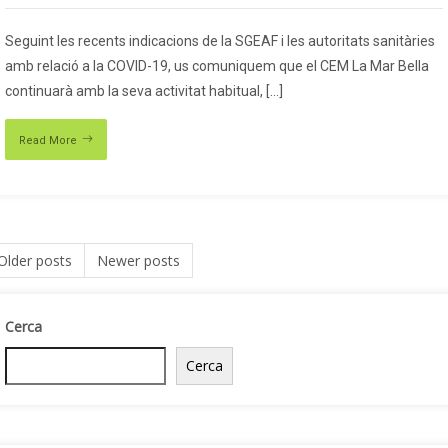
Seguint les recents indicacions de la SGEAF i les autoritats sanitàries
amb relació a la COVID-19, us comuniquem que el CEM La Mar Bella
continuarà amb la seva activitat habitual, […]
Read More
osts navigation
Older posts
Newer posts
Cerca
Cerca