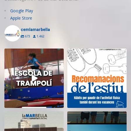
Google Play
Apple Store
cemlamarbella
673
1.462
Inscriu-te a l’Escola de Trampolí
Aquest estiu, continua movent-te
del CEM
...
i cuidant-te!
...
9
0
5
0
El CEM La Mar Bella romandrà
Tanquem una nova temporada al
tancat durant el
...
CEM La Mar Bella.
...
11
0
27
1