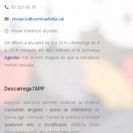
93 221 06 76
recepcio@cemmarbella.cat
Horari d'atenció al públic:
De dilluns a dissabte de 9 a 23 h. i diumenge de 9
a 15 h. excepte els dies indicats a la pestanya
Agenda
i tot el mes d'agost en què la instal·lació
roman tancada.
Descarrega l'APP
Aquesta aplicació permet realitzar la reserva
d’
activitats dirigides
i
pistes de bàdminton
de
forma àgil i còmoda. També et notifica a l’instant
qualsevol avís o modificació
d’última hora.
Descarrega l’APP de La Mar Bella amb: