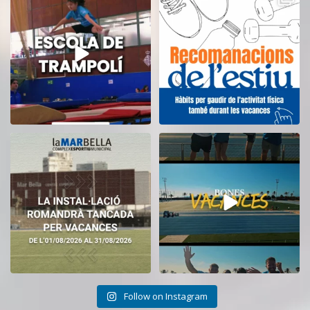
del CEM
...
i cuidant-te!
...
14
0
5
0
El CEM La Mar Bella romandrà
Tanquem una nova temporada al
tancat durant el
...
CEM La Mar Bella.
...
11
0
27
1
Follow on Instagram