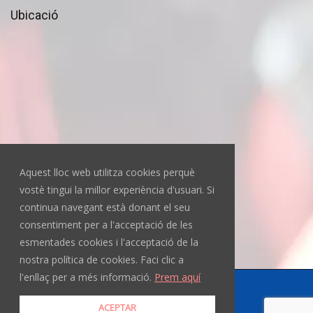
Ubicació
Aquest lloc web utilitza cookies perquè
vostè tingui la millor experiència d'usuari. Si
continua navegant està donant el seu
consentiment per a l'acceptació de les
esmentades cookies i l'acceptació de la
nostra política de cookies. Faci clic a
l'enllaç per a més informació.
Prem aquí
Copyright © 2025 El Consell
ACEPTAR