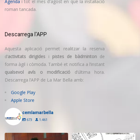
Agenda
i tot el mes d'agost en què la instal·lació
roman tancada.
Descarrega l'APP
Aquesta aplicació permet realitzar la reserva
d’
activitats dirigides
i
pistes de bàdminton
de
forma àgil i còmoda. També et notifica a l’instant
qualsevol avís o modificació
d’última hora.
Descarrega l’APP de La Mar Bella amb:
Google Play
Apple Store
cemlamarbella
673
1.461
Inscriu-te a l’Escola de Trampolí
Aquest estiu, continua movent-te