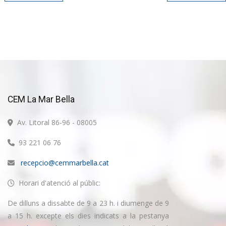
CEM La Mar Bella
Av. Litoral 86-96 - 08005
93 221 06 76
recepcio@cemmarbella.cat
Horari d'atenció al públic:
De dilluns a dissabte de 9 a 23 h. i diumenge de 9
a 15 h. excepte els dies indicats a la pestanya