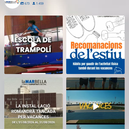
673
1.459
Inscriu-te a l’Escola de Trampolí
Aquest estiu, continua movent-te
del CEM
...
i cuidant-te!
...
14
0
5
0
El CEM La Mar Bella romandrà
Tanquem una nova temporada al
tancat durant el
...
CEM La Mar Bella.
...
11
0
27
1