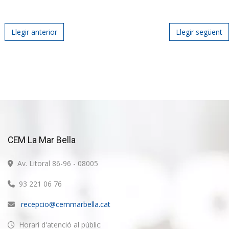
Post navigation
Llegir anterior
Llegir següent
CEM La Mar Bella
Av. Litoral 86-96 - 08005
93 221 06 76
recepcio@cemmarbella.cat
Horari d'atenció al públic: