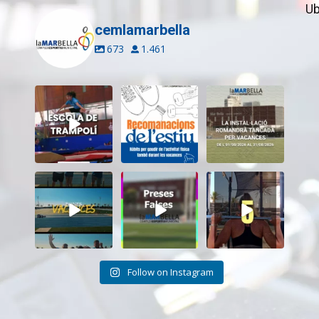
Ub
cemlamarbella
673
1.461
Inscriu-te a
Aquest estiu,
El CEM La Mar
l’Escola de
continua movent-
Bella romandrà
Trampolí del
te i cuidant-te!
...
tancat durant el
...
CEM
...
5
0
11
0
11
0
Tanquem una
Darrere de cada
Cada sessió és
nova temporada
vídeo... també hi
un pas més cap als
al CEM La Mar
ha moments
...
teus
...
Bella.
...
26
2
19
0
27
1
Follow on Instagram