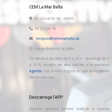
CEM La Mar Bella
Av. Litoral 86-96 - 08005
93 221 06 76
recepcio@cemmarbella.cat
Horari d'atenció al públic:
De dilluns a dissabte de 9 a 23 h. i diumenge de 9
a 15 h. excepte els dies indicats a la pestanya
Agenda
i tot el mes d'agost en què la instal·lació
roman tancada.
Descarrega l'APP
Aquesta aplicació permet realitzar la reserva