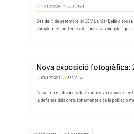
17/10/2024
330
Views
Des del 5 de setembre, el CEM La Mar Bella disposa 
complement perfecte a les activitats dirigides que s
Nova exposició fotogràfica: 
03/10/2024
335
Views
Troba a la nostra instal·lació una nova exposició en 
la defensa dels drets fonamentals de la població mé
Posts navigation