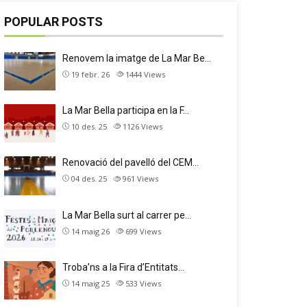
POPULAR POSTS
Renovem la imatge de La Mar Be…
19 febr. 26
1444
Views
La Mar Bella participa en la F…
10 des. 25
1126
Views
Renovació del pavelló del CEM…
04 des. 25
961
Views
La Mar Bella surt al carrer pe…
14 maig 26
699
Views
Troba’ns a la Fira d’Entitats…
14 maig 25
533
Views