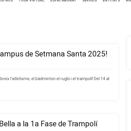
IX-NOS
TOUR VIRTUAL
ESPAI ABONAT
SERVEIS
ENTITATS
AG
l Campus de Setmana Santa 2025!
ix l’atletisme, el bàdminton el rugbi i el trampolí! Del 14 al
Bella a la 1a Fase de Trampolí