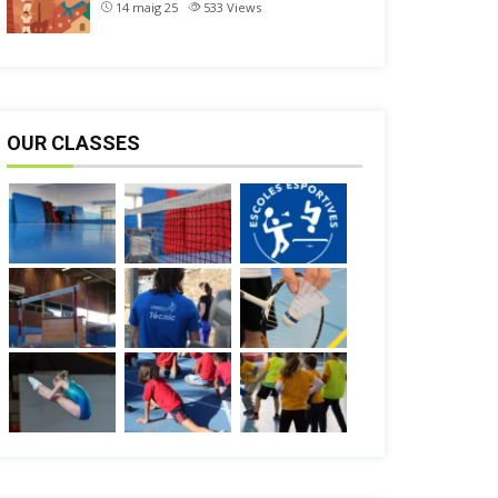
14 maig 25
533
Views
OUR CLASSES