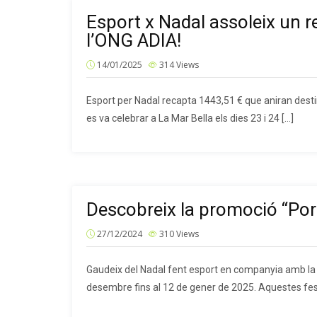
Esport x Nadal assoleix un r
l’ONG ADIA!
14/01/2025
314
Views
Esport per Nadal recapta 1443,51 € que aniran destin
es va celebrar a La Mar Bella els dies 23 i 24 […]
Descobreix la promoció “Por
27/12/2024
310
Views
Gaudeix del Nadal fent esport en companyia amb la p
desembre fins al 12 de gener de 2025. Aquestes fes