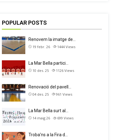
POPULAR POSTS
Renovem la imatge de…
19 febr. 26
1444
Views
La Mar Bella partici…
10 des. 25
1126
Views
Renovació del pavell…
04 des. 25
961
Views
La Mar Bella surt al…
14 maig 26
699
Views
Troba’ns a la Fira d…