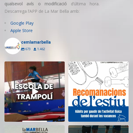
qualsevol avís o modificació
d’última hora.
Descarrega l’APP de La Mar Bella amb:
Google Play
Apple Store
cemlamarbella
673
1.462
Inscriu-te a l’Escola de Trampolí
Aquest estiu, continua movent-te
del CEM
...
i cuidant-te!
...
14
0
5
0
El CEM La Mar Bella romandrà
Tanquem una nova temporada al