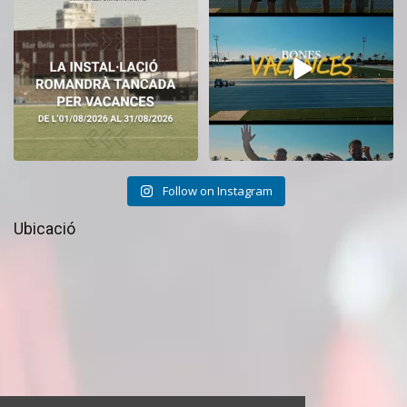
tancat durant el
...
CEM La Mar Bella.
...
11
0
27
1
Follow on Instagram
Ubicació