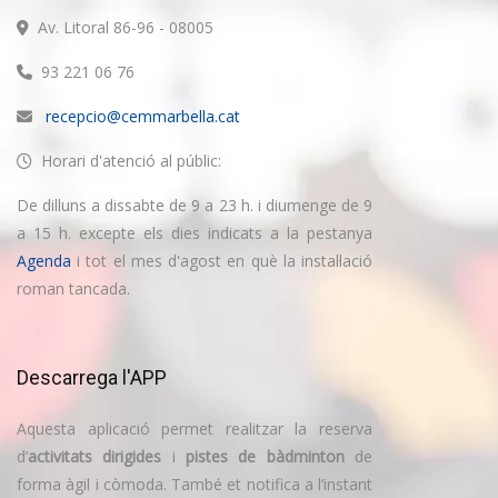
Av. Litoral 86-96 - 08005
93 221 06 76
recepcio@cemmarbella.cat
Horari d'atenció al públic:
De dilluns a dissabte de 9 a 23 h. i diumenge de 9
a 15 h. excepte els dies indicats a la pestanya
Agenda
i tot el mes d'agost en què la instal·lació
roman tancada.
Descarrega l'APP
Aquesta aplicació permet realitzar la reserva
d’
activitats dirigides
i
pistes de bàdminton
de
forma àgil i còmoda. També et notifica a l’instant