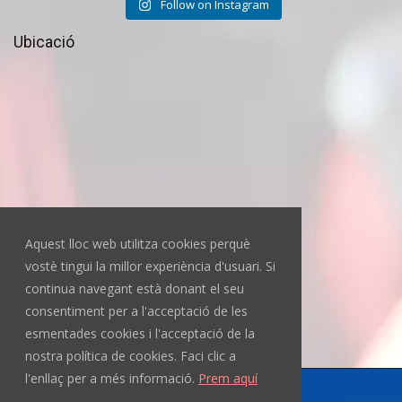
Follow on Instagram
Ubicació
Aquest lloc web utilitza cookies perquè
vostè tingui la millor experiència d'usuari. Si
continua navegant està donant el seu
consentiment per a l'acceptació de les
esmentades cookies i l'acceptació de la
nostra política de cookies. Faci clic a
l'enllaç per a més informació.
Prem aquí