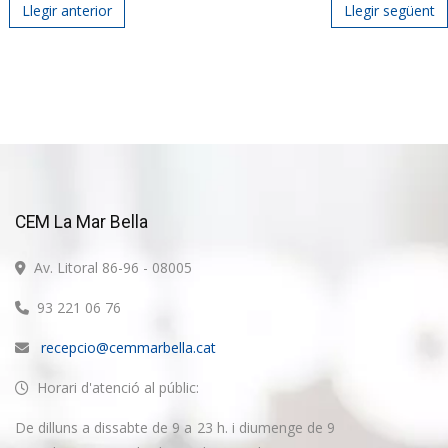
Post navigation
Llegir anterior
Llegir següent
CEM La Mar Bella
Av. Litoral 86-96 - 08005
93 221 06 76
recepcio@cemmarbella.cat
Horari d'atenció al públic:
De dilluns a dissabte de 9 a 23 h. i diumenge de 9