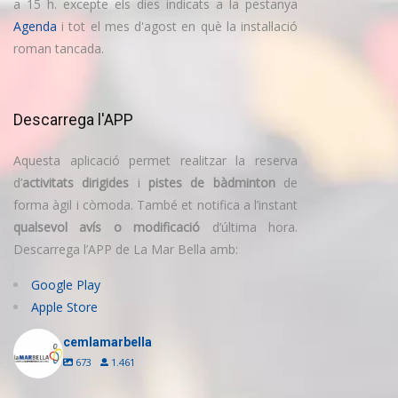
a 15 h. excepte els dies indicats a la pestanya
Agenda
i tot el mes d'agost en què la instal·lació
roman tancada.
Descarrega l'APP
Aquesta aplicació permet realitzar la reserva
d’
activitats dirigides
i
pistes de bàdminton
de
forma àgil i còmoda. També et notifica a l’instant
qualsevol avís o modificació
d’última hora.
Descarrega l’APP de La Mar Bella amb:
Google Play
Apple Store
cemlamarbella
673
1.461