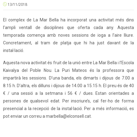
13/11/2018
El complex de La Mar Bella ha incorporat una activitat més dins
l’ampli ventall de disciplines que oferta cada any. Aquesta
temporada comença amb noves sessions de ioga a l’aire lliure.
Concretament, al tram de platja que hi ha just davant de la
instal·lació.
Aquesta nova activitat és fruit de la unió entre La Mar Bella i l’Escola
Kaivalya del Poble Nou. La Puri Mateos és la professora que
impartirà les sessions. D’una banda, els dimarts i dijous de 7.00 a
8.15 h. D’altra, els dilluns i dijous de 14.00 a 15.15 h. El preu és de 40
€ / una sessió a la setmana i 56 € / dues. Estan orientades a
persones de qualsevol edat. Per inscriure’s, cal fer-ho de forma
presencial a la recepció de la instal·lació. Per a més informació, es
pot enviar un correu a marbella@elconsell.cat.