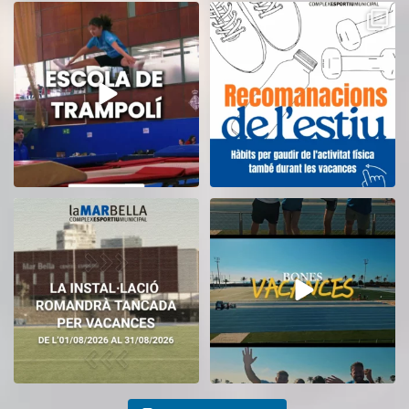
Inscriu-te a l’Escola de Trampolí
Aquest estiu, continua movent-te
del CEM
...
i cuidant-te!
...
8
0
5
0
El CEM La Mar Bella romandrà
Tanquem una nova temporada al
tancat durant el
...
CEM La Mar Bella.
...
11
0
27
1