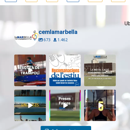
Ub
cemlamarbella
673
1.462
Inscriu-te a
Aquest estiu,
El CEM La Mar
l’Escola de
continua movent-
Bella romandrà
Trampolí del
te i cuidant-te!
...
tancat durant el
...
CEM
...
5
0
11
0
13
0
Tanquem una
Darrere de cada
Cada sessió és
nova temporada
vídeo... també hi
un pas més cap als
al CEM La Mar
ha moments
...
teus
...
Bella.
...
26
2
19
0
27
1