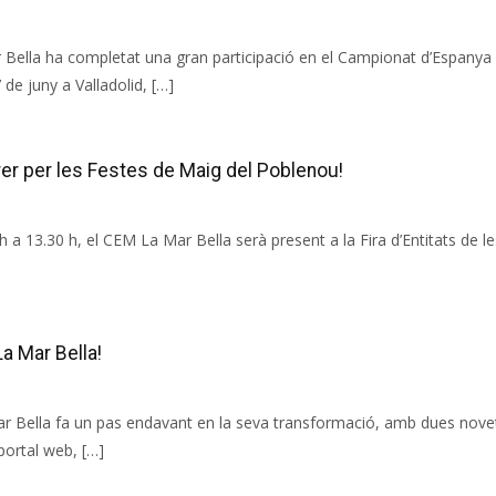
r Bella ha completat una gran participació en el Campionat d’Espanya
 de juny a Valladolid, […]
rrer per les Festes de Maig del Poblenou!
 a 13.30 h, el CEM La Mar Bella serà present a la Fira d’Entitats de l
a Mar Bella!
r Bella fa un pas endavant en la seva transformació, amb dues novet
 portal web, […]