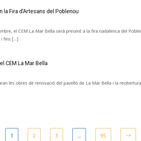
en la Fira d’Artesans del Poblenou
mbre, el CEM La Mar Bella serà present a la fira nadalenca del Pobl
i fins […]
del CEM La Mar Bella
n les obres de renovació del pavelló de La Mar Bella i la reobertura 
1
2
3
…
95
Ne