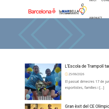
INICI
CONE
ABONA’T
L’Escola de Trampolí t
25/06/2026
El passat dimecres 17 de jun
esportistes, famílies i […]
Gran èxit del CE Olímpi