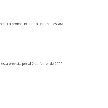
enou. La promoció “Porta un amic” estarà
està prevista per al 2 de febrer de 2026.
xt page