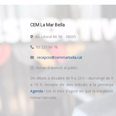
CEM La Mar Bella
Av. Litoral 86-96 - 08005
93 221 06 76
recepcio@cemmarbella.cat
Horari d'atenció al públic:
De dilluns a dissabte de 9 a 23 h. i diumenge de 9
a 15 h. excepte els dies indicats a la pestanya
Agenda
i tot el mes d'agost en què la instal·lació
roman tancada.