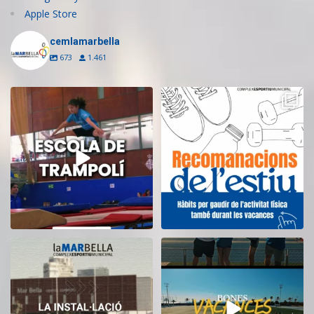
Apple Store
cemlamarbella
673
1.461
Inscriu-te a l’Escola de Trampolí
Aquest estiu, continua movent-te
del CEM
...
i cuidant-te!
...
14
0
5
0
El CEM La Mar Bella romandrà
Tanquem una nova temporada al
tancat durant el
...
CEM La Mar Bella.
...
11
0
27
1