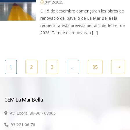
04/12/2025
El 15 de desembre començaran les obres de
renovació del pavelló de La Mar Bella i la
reobertura està prevista per al 2 de febrer de
2026. També es renovaran […]
1
2
3
…
95
Ne
CEM La Mar Bella
Av. Litoral 86-96 - 08005
93 221 06 76