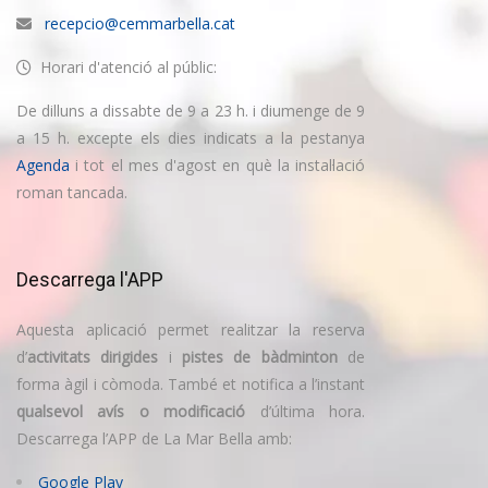
recepcio@cemmarbella.cat
Horari d'atenció al públic:
De dilluns a dissabte de 9 a 23 h. i diumenge de 9
a 15 h. excepte els dies indicats a la pestanya
Agenda
i tot el mes d'agost en què la instal·lació
roman tancada.
Descarrega l'APP
Aquesta aplicació permet realitzar la reserva
d’
activitats dirigides
i
pistes de bàdminton
de
forma àgil i còmoda. També et notifica a l’instant
qualsevol avís o modificació
d’última hora.
Descarrega l’APP de La Mar Bella amb:
Google Play