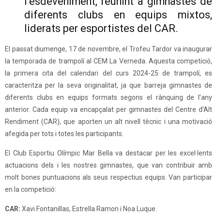
l’esdeveniment, reunint a gimnastes de
diferents clubs en equips mixtos,
liderats per esportistes del CAR.
El passat diumenge, 17 de novembre, el Trofeu Tardor va inaugurar
la temporada de trampolí al CEM La Verneda. Aquesta competició,
la primera cita del calendari del curs 2024-25 de trampolí, es
caracteritza per la seva originalitat, ja que barreja gimnastes de
diferents clubs en equips formats segons el rànquing de l’any
anterior. Cada equip va encapçalat per gimnastes del Centre d’Alt
Rendiment (CAR), que aporten un alt nivell tècnic i una motivació
afegida per tots i totes les participants.
El Club Esportiu Olímpic Mar Bella va destacar per les excel·lents
actuacions dels i les nostres gimnastes, que van contribuir amb
molt bones puntuacions als seus respectius equips. Van participar
en la competició:
CAR:
Xavi Fontanillas, Estrella Ramon i Noa Luque.