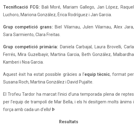
Tecnificació FCG:
Bali Moré, Mariam Gallego, Jan López, Raquel
Luchoro, Mariona González, Èrica Rodríguez i Jan Garcia.
Grup competició grans:
Biel Vilarnau, Julen Vilarnau, Alex Jara,
Sara Sarmiento, Clara Freitas.
Grup competició primària:
Daniela Carbajal, Laura Brovelli, Carla
Ferrés, Mira Guzelbayir, Martina Garcia, Beth González, Malbardha
Kamberi i Noa Garcia.
Aquest èxit ha estat possible gràcies a l’
equip tècnic
, format per
Susana Roch, Martina González i David Pujalte.
El Trofeu Tardor ha marcat l’inici d’una temporada plena de reptes
per l’equip de trampolí de Mar Bella, i els hi desitgem molts ànims i
força amb cada un d’ells!
Þ
Resultats