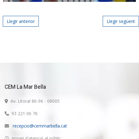
Post navigation
Llegir anterior
Llegir següent
CEM La Mar Bella
Av. Litoral 86-96 - 08005
93 221 06 76
recepcio@cemmarbella.cat
Horari d'atenció al públic: