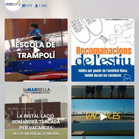
673
1.462
Inscriu-te a l’Escola de Trampolí
Aquest estiu, continua movent-te
del CEM
...
i cuidant-te!
...
12
0
5
0
El CEM La Mar Bella romandrà
Tanquem una nova temporada al
tancat durant el
...
CEM La Mar Bella.
...
11
0
27
1