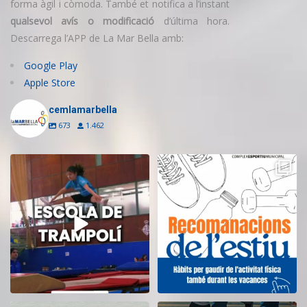
forma àgil i còmoda. També et notifica a l’instant
qualsevol avís o modificació
d’última hora.
Descarrega l’APP de La Mar Bella amb:
Google Play
Apple Store
cemlamarbella
673
1.462
Inscriu-te a l’Escola de Trampolí
Aquest estiu, continua movent-te
del CEM
...
i cuidant-te!
...
9
0
5
0