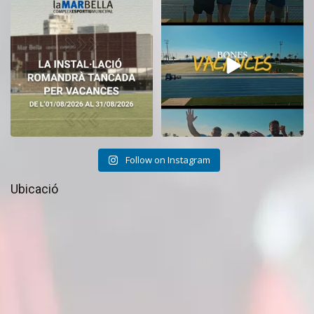
El CEM La Mar Bella romandrà
Tanquem una nova temporada al
tancat durant el
...
CEM La Mar Bella.
...
11
0
27
1
Follow on Instagram
Ubicació