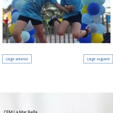
Post navigation
Llegir anterior
Llegir següent
CEM La Mar Bella