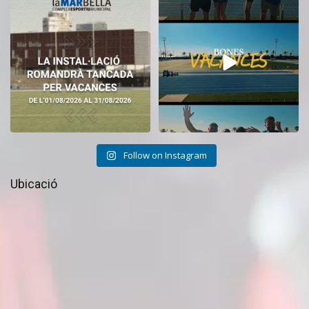
El CEM La Mar Bella romandrà
Tanquem una nova temporada al
tancat durant el
...
CEM La Mar Bella.
...
11
0
27
1
Follow on Instagram
Ubicació