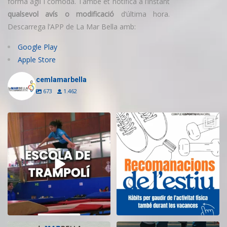
forma àgil i còmoda. També et notifica a l’instant
qualsevol avís o modificació
d’última hora.
Descarrega l’APP de La Mar Bella amb:
Google Play
Apple Store
cemlamarbella
673
1.462
Inscriu-te a l’Escola de Trampolí
Aquest estiu, continua movent-te
del CEM
...
i cuidant-te!
...
12
0
5
0