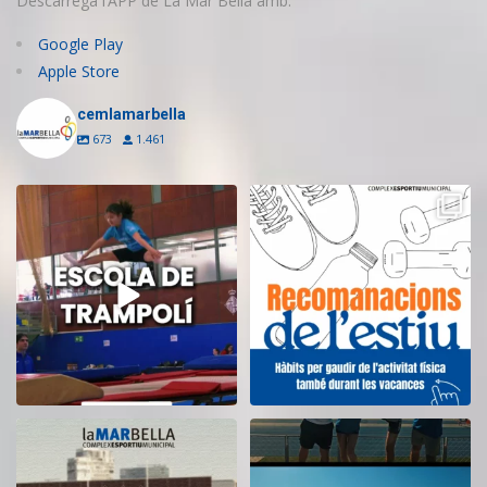
Descarrega l’APP de La Mar Bella amb:
Google Play
Apple Store
cemlamarbella
673
1.461
Inscriu-te a l’Escola de Trampolí
Aquest estiu, continua movent-te
del CEM
...
i cuidant-te!
...
14
0
5
0
El CEM La Mar Bella romandrà
Tanquem una nova temporada al
tancat durant el
...
CEM La Mar Bella.
...