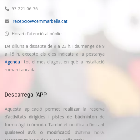
93 221 06 76
recepcio@cemmarbella.cat
Horari d'atenció al públic:
De dilluns a dissabte de 9 a 23 h. i diumenge de 9
a 15 h. excepte els dies indicats a la pestanya
Agenda
i tot el mes d'agost en què la instal·lació
roman tancada.
Descarrega l'APP
Aquesta aplicació permet realitzar la reserva
d’
activitats dirigides
i
pistes de bàdminton
de
forma àgil i còmoda. També et notifica a l’instant
qualsevol avís o modificació
d’última hora.