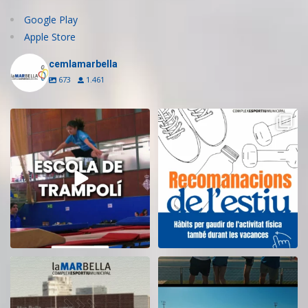
Google Play
Apple Store
cemlamarbella
673
1.461
Inscriu-te a l’Escola de Trampolí
Aquest estiu, continua movent-te
del CEM
...
i cuidant-te!
...
11
0
5
0
El CEM La Mar Bella romandrà
Tanquem una nova temporada al
tancat durant el
...
CEM La Mar Bella.
...
11
0
27
1