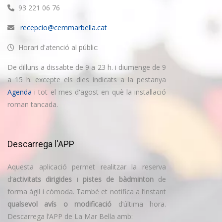
93 221 06 76
recepcio@cemmarbella.cat
Horari d'atenció al públic:
De dilluns a dissabte de 9 a 23 h. i diumenge de 9
a 15 h. excepte els dies indicats a la pestanya
Agenda
i tot el mes d'agost en què la instal·lació
roman tancada.
Descarrega l'APP
Aquesta aplicació permet realitzar la reserva
d’
activitats dirigides
i
pistes de bàdminton
de
forma àgil i còmoda. També et notifica a l’instant
qualsevol avís o modificació
d’última hora.
Descarrega l’APP de La Mar Bella amb: