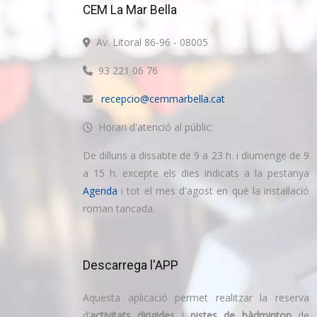
CEM La Mar Bella
Av. Litoral 86-96 - 08005
93 221 06 76
recepcio@cemmarbella.cat
Horari d'atenció al públic:
De dilluns a dissabte de 9 a 23 h. i diumenge de 9
a 15 h. excepte els dies indicats a la pestanya
Agenda
i tot el mes d'agost en què la instal·lació
roman tancada.
Descarrega l'APP
Aquesta aplicació permet realitzar la reserva
d’
activitats dirigides
i
pistes de bàdminton
de