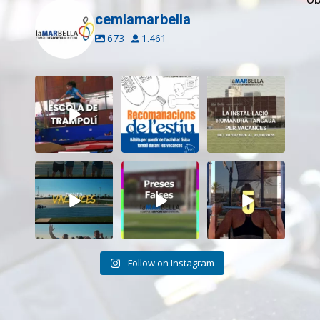
cemlamarbella
673
1.461
Inscriu-te a
Aquest estiu,
El CEM La Mar
l’Escola de
continua movent-
Bella romandrà
Trampolí del
te i cuidant-te!
...
tancat durant el
...
CEM
...
5
0
11
0
11
0
Tanquem una
Darrere de cada
Cada sessió és
nova temporada
vídeo... també hi
un pas més cap als
al CEM La Mar
ha moments
...
teus
...
Bella.
...
26
2
19
0
27
1
Follow on Instagram