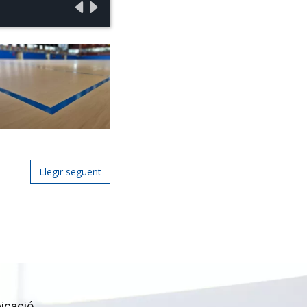
Llegir següent
icació