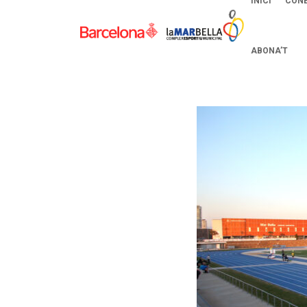
INICI
CONE
ABONA’T