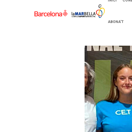
INICI
CONE
ABONA’T