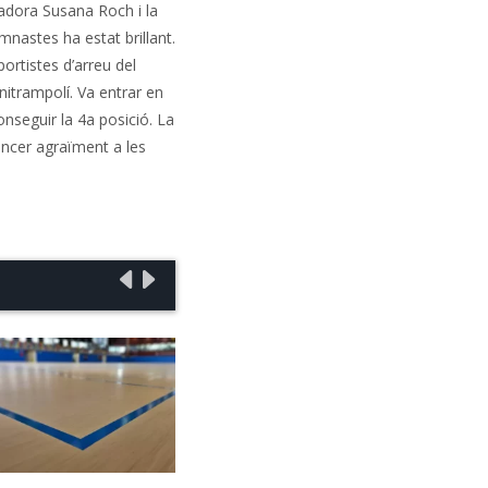
nadora Susana Roch i la
imnastes ha estat brillant.
ortistes d’arreu del
itrampolí. Va entrar en
onseguir la 4a posició. La
incer agraïment a les