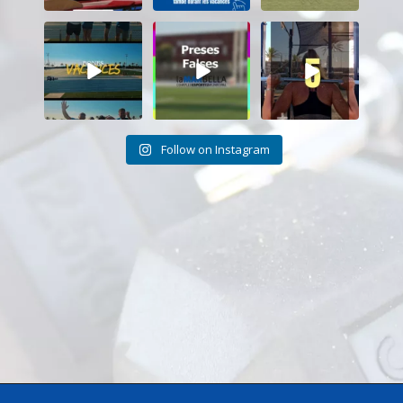
Tanquem una
Darrere de cada
Cada sessió és
nova temporada
vídeo... també hi
un pas més cap als
al CEM La Mar
ha moments
...
teus
...
Bella.
...
26
2
19
0
27
1
Follow on Instagram