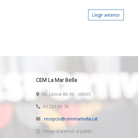
Post navigat
Llegir anterior
CEM La Mar Bella
Av. Litoral 86-96 - 08005
93 221 06 76
recepcio@cemmarbella.cat
Horari d'atenció al públic: