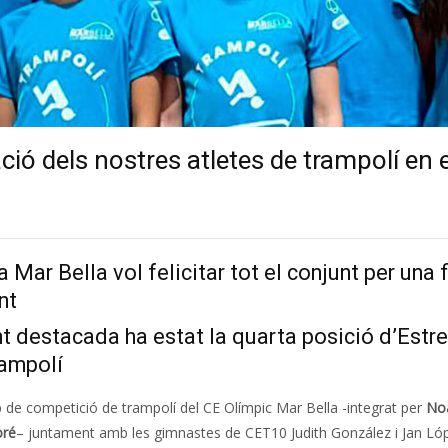
ció dels nostres atletes de trampolí en
a Mar Bella vol felicitar tot el conjunt per una
nt
 destacada ha estat la quarta posició d’Estr
rampolí
quip de competició de trampolí del CE Olímpic Mar Bella -integrat per
Noa
oré
– juntament amb les gimnastes de CET10 Judith González i Jan Lópe