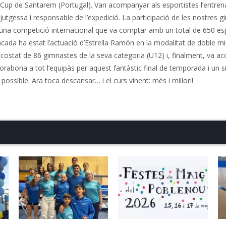
s Cup de Santarem (Portugal). Van acompanyar als esportistes l’entre
 jutgessa i responsable de l’expedició. La participació de les nostres g
’una competició internacional que va comptar amb un total de 650 esp
ada ha estat l’actuació d’Estrella Ramón en la modalitat de doble min
 al costat de 86 gimnastes de la seva categoria (U12) i, finalment, va ac
orabona a tot l’equipàs per aquest fantàstic final de temporada i un s
possible. Ara toca descansar… i el curs vinent: més i millor!!