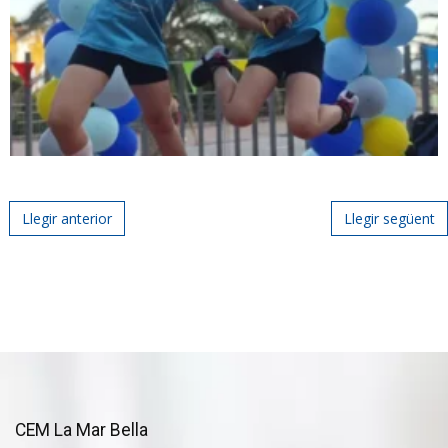
Post navigation
Llegir anterior
Llegir següent
CEM La Mar Bella