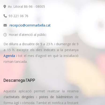
Av. Litoral 86-96 - 08005
93 221 06 76
recepcio@cemmarbella.cat
Horari d'atenció al públic:
De dilluns a dissabte de 9 a 23 h. i diumenge de 9
a 15 h. excepte els dies indicats a la pestanya
Agenda
i tot el mes d'agost en què la instal·lació
roman tancada.
Descarrega l'APP
Aquesta aplicació permet realitzar la reserva
d’
activitats dirigides
i
pistes de bàdminton
de
forma àgil i còmoda. També et notifica a l’instant