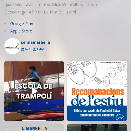
qualsevol avís o modificació
d’última hora.
Descarrega l’APP de La Mar Bella amb:
Google Play
Apple Store
cemlamarbella
673
1.461
Inscriu-te a l’Escola de Trampolí
Aquest estiu, continua movent-te
del CEM
...
i cuidant-te!
...
14
0
5
0
El CEM La Mar Bella romandrà
Tanquem una nova temporada al