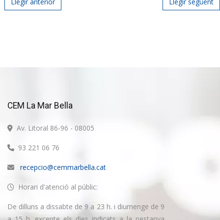
Post navigation
Llegir anterior
Llegir següent
CEM La Mar Bella
Av. Litoral 86-96 - 08005
93 221 06 76
recepcio@cemmarbella.cat
Horari d'atenció al públic:
De dilluns a dissabte de 9 a 23 h. i diumenge de 9
a 15 h. excepte els dies indicats a la pestanya