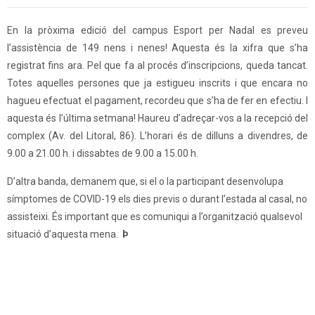
En la pròxima edició del campus Esport per Nadal es preveu
l’assistència de 149 nens i nenes! Aquesta és la xifra que s’ha
registrat fins ara. Pel que fa al procés d’inscripcions, queda tancat.
Totes aquelles persones que ja estigueu inscrits i que encara no
hagueu efectuat el pagament, recordeu que s’ha de fer en efectiu. I
aquesta és l’última setmana! Haureu d’adreçar-vos a la recepció del
complex (Av. del Litoral, 86). L’horari és de dilluns a divendres, de
9.00 a 21.00 h. i dissabtes de 9.00 a 15.00 h.
D’altra banda, demanem que, si el o la participant desenvolupa
símptomes de COVID-19 els dies previs o durant l’estada al casal, no
assisteixi. És important que es comuniqui a l’organització qualsevol
situació d’aquesta mena.
Þ