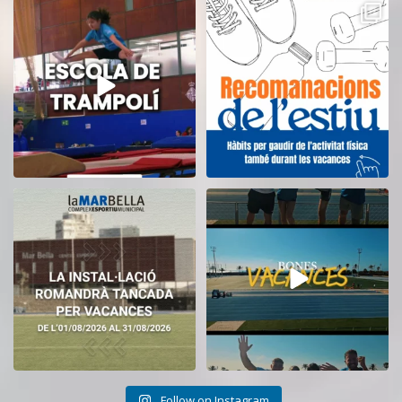
Inscriu-te a l’Escola de Trampolí
Aquest estiu, continua movent-te
del CEM
...
i cuidant-te!
...
14
0
5
0
El CEM La Mar Bella romandrà
Tanquem una nova temporada al
tancat durant el
...
CEM La Mar Bella.
...
11
0
27
1
Follow on Instagram