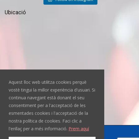
Ubicació
Aquest lloc web utilitza cookies perquè
vostè tingui la millor experiència d'usuari. Si
continua navegant està donant el seu
consentiment per a l'acceptació de les
esmentades cookies i l'acceptació de la
nostra política de cookies. Faci clic a
l'enllaç per a més informació.
Prem aquí