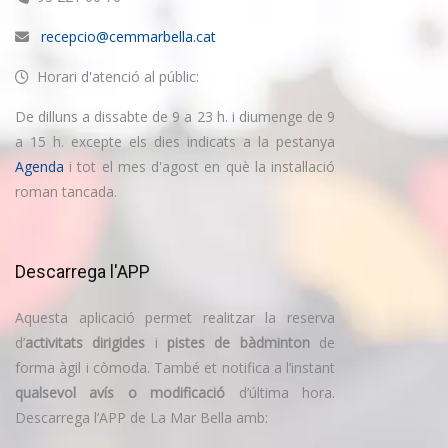
recepcio@cemmarbella.cat
Horari d'atenció al públic:
De dilluns a dissabte de 9 a 23 h. i diumenge de 9
a 15 h. excepte els dies indicats a la pestanya
Agenda
i tot el mes d'agost en què la instal·lació
roman tancada.
Descarrega l'APP
Aquesta aplicació permet realitzar la reserva
d’
activitats dirigides
i
pistes de bàdminton
de
forma àgil i còmoda. També et notifica a l’instant
qualsevol avís o modificació
d’última hora.
Descarrega l’APP de La Mar Bella amb: