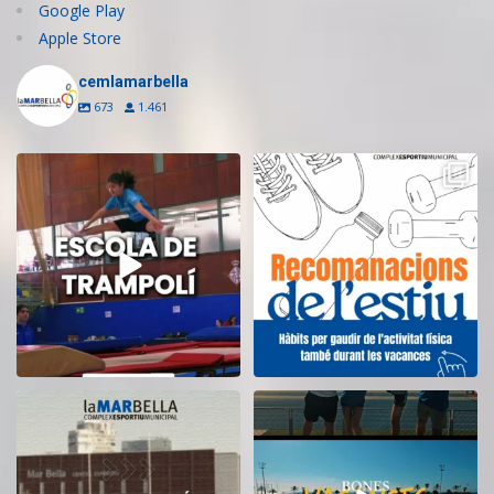
Google Play
Apple Store
cemlamarbella
673
1.461
Inscriu-te a l’Escola de Trampolí
Aquest estiu, continua movent-te
del CEM
...
i cuidant-te!
...
14
0
5
0
El CEM La Mar Bella romandrà
Tanquem una nova temporada al
tancat durant el
...
CEM La Mar Bella.
...
11
0
27
1