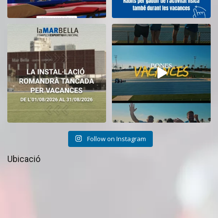
El CEM La Mar Bella romandrà
Tanquem una nova temporada al
tancat durant el
...
CEM La Mar Bella.
...
11
0
27
1
Follow on Instagram
Ubicació