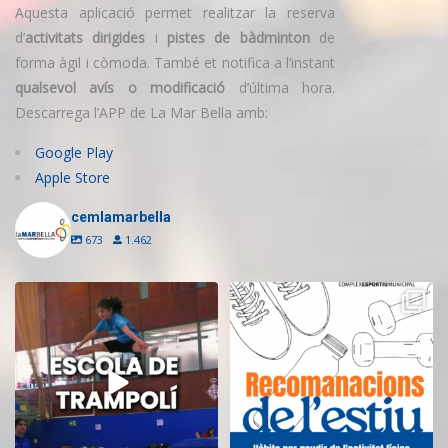
Aquesta aplicació permet realitzar la reserva
d’
activitats dirigides
i
pistes de bàdminton
de
forma àgil i còmoda. També et notifica a l’instant
qualsevol avís o modificació
d’última hora.
Descarrega l’APP de La Mar Bella amb:
Google Play
Apple Store
cemlamarbella
673
1.462
Inscriu-te a l’Escola de Trampolí
Aquest estiu, continua movent-te
del CEM
...
i cuidant-te!
...
9
0
5
0