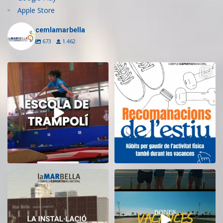
Apple Store
cemlamarbella
673
1.462
Inscriu-te a l’Escola de Trampolí
Aquest estiu, continua movent-te
del CEM
...
i cuidant-te!
...
13
0
5
0
El CEM La Mar Bella romandrà
Tanquem una nova temporada al
tancat durant el
...
CEM La Mar Bella.
...
11
0
27
1