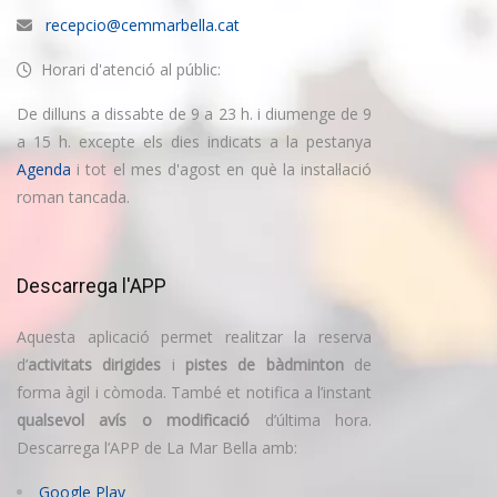
recepcio@cemmarbella.cat
Horari d'atenció al públic:
De dilluns a dissabte de 9 a 23 h. i diumenge de 9
a 15 h. excepte els dies indicats a la pestanya
Agenda
i tot el mes d'agost en què la instal·lació
roman tancada.
Descarrega l'APP
Aquesta aplicació permet realitzar la reserva
d’
activitats dirigides
i
pistes de bàdminton
de
forma àgil i còmoda. També et notifica a l’instant
qualsevol avís o modificació
d’última hora.
Descarrega l’APP de La Mar Bella amb:
Google Play