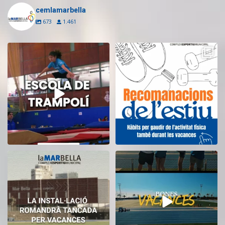
cemlamarbella
673
1.461
Inscriu-te a l’Escola de Trampolí
Aquest estiu, continua movent-te
del CEM
...
i cuidant-te!
...
8
0
5
0
El CEM La Mar Bella romandrà
Tanquem una nova temporada al
tancat durant el
...
CEM La Mar Bella.
...
11
0
27
1