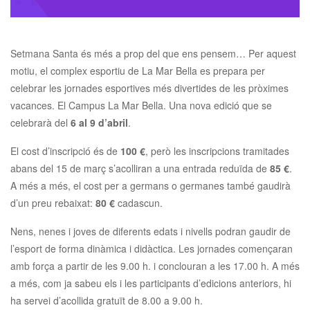
Setmana Santa és més a prop del que ens pensem… Per aquest
motiu, el complex esportiu de La Mar Bella es prepara per
celebrar les jornades esportives més divertides de les pròximes
vacances. El Campus La Mar Bella. Una nova edició que se
celebrarà del
6 al 9 d’abril
.
El cost d’inscripció és de
100 €
, però les inscripcions tramitades
abans del 15 de març s’acolliran a una entrada reduïda de
85 €
.
A més a més, el cost per a germans o germanes també gaudirà
d’un preu rebaixat:
80 €
cadascun.
Nens, nenes i joves de diferents edats i nivells podran gaudir de
l’esport de forma dinàmica i didàctica. Les jornades començaran
amb força a partir de les 9.00 h. i conclouran a les 17.00 h. A més
a més, com ja sabeu els i les participants d’edicions anteriors, hi
ha servei d’acollida gratuït de 8.00 a 9.00 h.