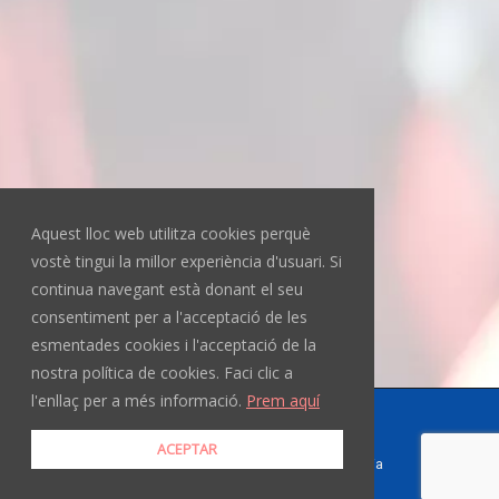
Aquest lloc web utilitza cookies perquè
vostè tingui la millor experiència d'usuari. Si
continua navegant està donant el seu
consentiment per a l'acceptació de les
esmentades cookies i l'acceptació de la
nostra política de cookies. Faci clic a
l'enllaç per a més informació.
Prem aquí
Copyright © 2025 El Consell
ACEPTAR
Política de cookies
|
Llei de transparencia