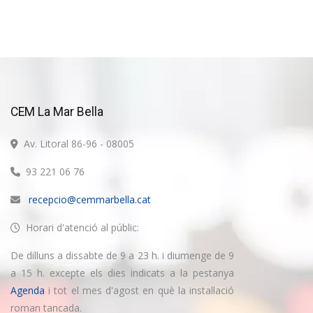
CEM La Mar Bella
Av. Litoral 86-96 - 08005
93 221 06 76
recepcio@cemmarbella.cat
Horari d'atenció al públic:
De dilluns a dissabte de 9 a 23 h. i diumenge de 9
a 15 h. excepte els dies indicats a la pestanya
Agenda
i tot el mes d'agost en què la instal·lació
roman tancada.