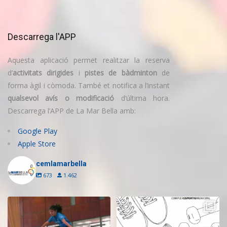
Descarrega l'APP
Aquesta aplicació permet realitzar la reserva
d’
activitats dirigides
i
pistes de bàdminton
de
forma àgil i còmoda. També et notifica a l’instant
qualsevol avís o modificació
d’última hora.
Descarrega l’APP de La Mar Bella amb:
Google Play
Apple Store
cemlamarbella
673
1.462
Inscriu-te a l’Escola de Trampolí
Aquest estiu, continua movent-te
del CEM
...
i cuidant-te!
...