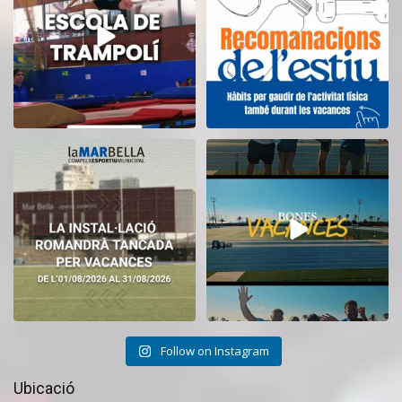
13
0
5
0
El CEM La Mar Bella romandrà
Tanquem una nova temporada al
tancat durant el
...
CEM La Mar Bella.
...
11
0
27
1
Follow on Instagram
Ubicació