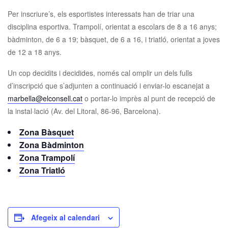
Per inscriure’s, els esportistes interessats han de triar una
disciplina esportiva. Trampolí, orientat a escolars de 8 a 16 anys;
bàdminton, de 6 a 19; bàsquet, de 6 a 16, i triatló, orientat a joves
de 12 a 18 anys.
Un cop decidits i decidides, només cal omplir un dels fulls
d’inscripció que s’adjunten a continuació i enviar-lo escanejat a
marbella@elconsell.cat
o portar-lo imprès al punt de recepció de
la instal·lació (Av. del Litoral, 86-96, Barcelona).
Zona Bàsquet
Zona Bàdminton
Zona Trampolí
Zona Triatló
Afegeix al calendari