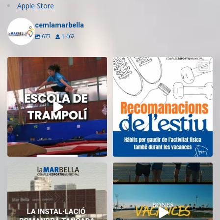
Apple Store
cemlamarbella
673
1.462
Inscriu-te a l’Escola de Trampolí
Aquest estiu, continua movent-te
del CEM
...
i cuidant-te!
...
14
0
5
0
El CEM La Mar Bella romandrà
Tanquem una nova temporada al
tancat durant el
...
CEM La Mar Bella.
...
11
0
27
1