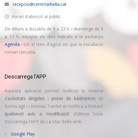
recepcio@cemmarbella.cat
Horari d'atenció al públic:
De dilluns a dissabte de 9 a 23 h. i diumenge de 9
a 15 h. excepte els dies indicats a la pestanya
Agenda
i tot el mes d'agost en què la instal·lació
roman tancada.
Descarrega l'APP
Aquesta aplicació permet realitzar la reserva
d’
activitats dirigides
i
pistes de bàdminton
de
forma àgil i còmoda. També et notifica a l’instant
qualsevol avís o modificació
d’última hora.
Descarrega l’APP de La Mar Bella amb:
Google Play