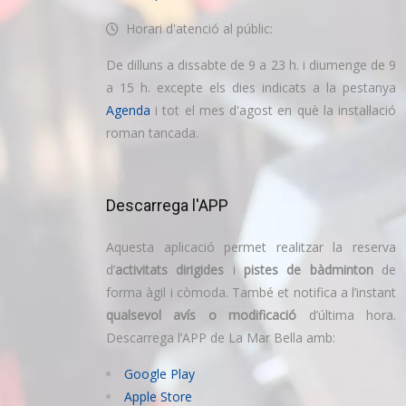
Horari d'atenció al públic:
De dilluns a dissabte de 9 a 23 h. i diumenge de 9
a 15 h. excepte els dies indicats a la pestanya
Agenda
i tot el mes d'agost en què la instal·lació
roman tancada.
Descarrega l'APP
Aquesta aplicació permet realitzar la reserva
d’
activitats dirigides
i
pistes de bàdminton
de
forma àgil i còmoda. També et notifica a l’instant
qualsevol avís o modificació
d’última hora.
Descarrega l’APP de La Mar Bella amb:
Google Play
Apple Store