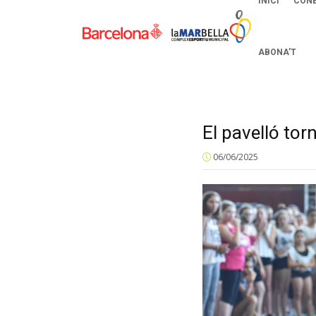
INICI
CONE
ABONA’T
El pavelló tor
06/06/2025