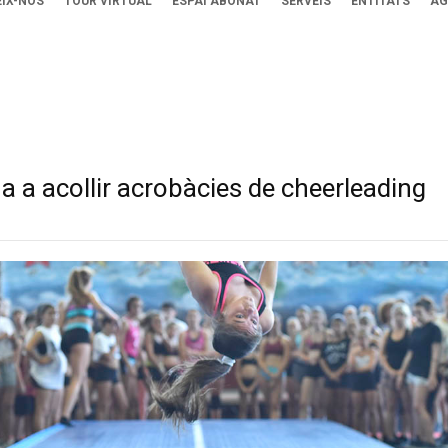
IX-NOS
TOUR VIRTUAL
ESPAI ABONAT
SERVEIS
ENTITATS
AG
na a acollir acrobàcies de cheerleading