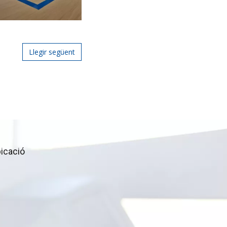
Llegir següent
icació