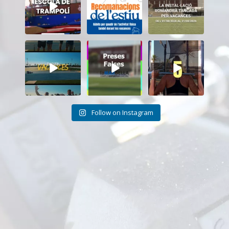
Trampolí del
te i cuidant-te!
...
tancat durant el
...
CEM
...
5
0
11
0
8
0
Tanquem una
Darrere de cada
Cada sessió és
nova temporada
vídeo... també hi
un pas més cap als
al CEM La Mar
ha moments
...
teus
...
Bella.
...
26
2
18
0
27
1
Follow on Instagram