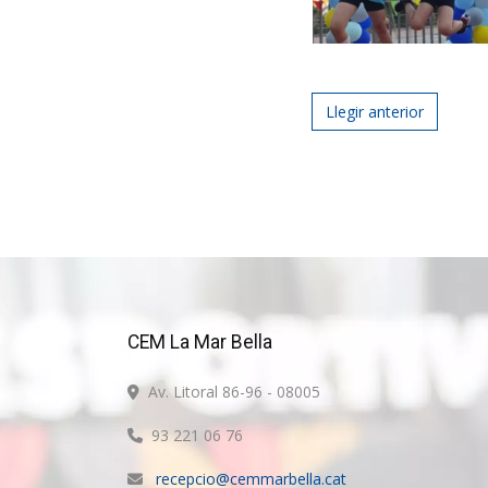
Post navigat
Llegir anterior
CEM La Mar Bella
Av. Litoral 86-96 - 08005
93 221 06 76
recepcio@cemmarbella.cat