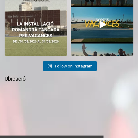
tancat durant el
...
CEM La Mar Bella.
...
11
0
28
1
Follow on Instagram
Ubicació