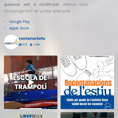
qualsevol avís o modificació
d’última hora.
Descarrega l’APP de La Mar Bella amb:
Google Play
Apple Store
cemlamarbella
673
1.460
Inscriu-te a l’Escola de Trampolí
Aquest estiu, continua movent-te
del CEM
...
i cuidant-te!
...
14
0
5
0
El CEM La Mar Bella romandrà
Tanquem una nova temporada al