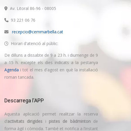
Av. Litoral 86-96 - 08005
93 221 06 76
recepcio@cemmarbella.cat
Horari d'atenció al públic:
De dilluns a dissabte de 9 a 23 h. i diumenge de 9
a 15 h. excepte els dies indicats a la pestanya
Agenda
i tot el mes d'agost en què la instal·lació
roman tancada.
Descarrega l'APP
Aquesta aplicació permet realitzar la reserva
d’
activitats dirigides
i
pistes de bàdminton
de
forma àgil i còmoda. També et notifica a l’instant