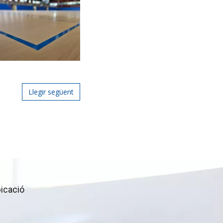
Llegir següent
icació