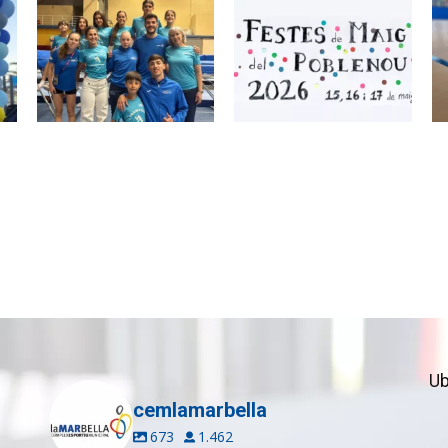
ion
Ub
cemlamarbella
673
1.462