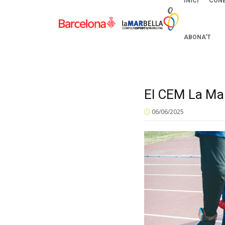
INICI
CONE
ABONA’T
El CEM La Mar 
06/06/2025