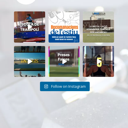
Inscriu-te a
Aquest estiu,
El CEM La Mar
l’Escola de
continua movent-
Bella romandrà
Trampolí del
te i cuidant-te!
...
tancat durant el
...
CEM
...
5
0
11
0
12
0
Tanquem una
Darrere de cada
Cada sessió és
nova temporada
vídeo... també hi
un pas més cap als
al CEM La Mar
ha moments
...
teus
...
Bella.
...
26
2
19
0
27
1
Follow on Instagram