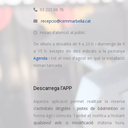
93 221 06 76
recepcio@cemmarbella.cat
Horari d'atenció al públic:
De dilluns a dissabte de 9 a 23 h. i diumenge de 9
a 15 h. excepte els dies indicats a la pestanya
Agenda
i tot el mes d'agost en què la instal·lació
roman tancada.
Descarrega l'APP
Aquesta aplicació permet realitzar la reserva
d’
activitats dirigides
i
pistes de bàdminton
de
forma àgil i còmoda. També et notifica a l’instant
qualsevol avís o modificació
d’última hora.