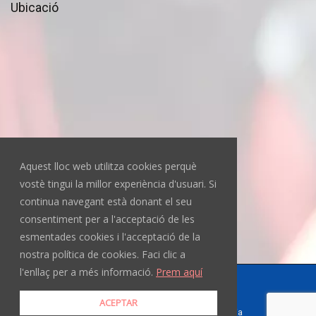
Ubicació
Aquest lloc web utilitza cookies perquè
vostè tingui la millor experiència d'usuari. Si
continua navegant està donant el seu
consentiment per a l'acceptació de les
esmentades cookies i l'acceptació de la
nostra política de cookies. Faci clic a
l'enllaç per a més informació.
Prem aquí
Copyright © 2025 El Consell
ACEPTAR
Política de cookies
|
Llei de transparencia