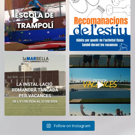
14
0
5
0
El CEM La Mar Bella romandrà
Tanquem una nova temporada al
tancat durant el
...
CEM La Mar Bella.
...
11
0
27
1
Follow on Instagram