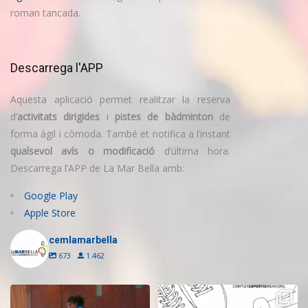
roman tancada.
Descarrega l'APP
Aquesta aplicació permet realitzar la reserva
d’
activitats dirigides
i
pistes de bàdminton
de
forma àgil i còmoda. També et notifica a l’instant
qualsevol avís o modificació
d’última hora.
Descarrega l’APP de La Mar Bella amb:
Google Play
Apple Store
cemlamarbella
673
1.462
Inscriu-te a l’Escola de Trampolí
Aquest estiu, continua movent-te
del CEM
...
i cuidant-te!
...