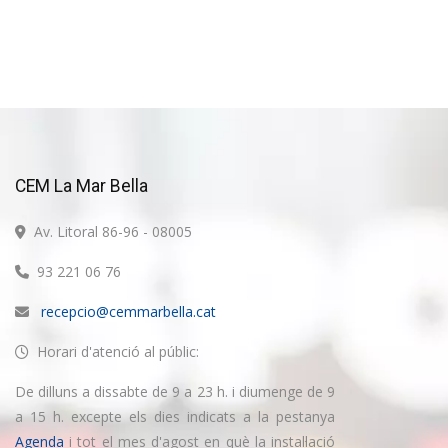
CEM La Mar Bella
Av. Litoral 86-96 - 08005
93 221 06 76
recepcio@cemmarbella.cat
Horari d'atenció al públic:
De dilluns a dissabte de 9 a 23 h. i diumenge de 9
a 15 h. excepte els dies indicats a la pestanya
Agenda
i tot el mes d'agost en què la instal·lació