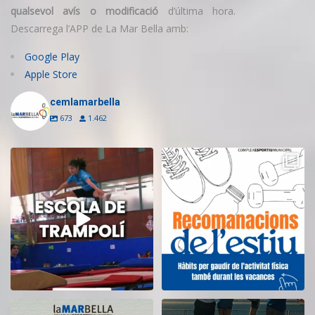
qualsevol avís o modificació
d’última hora.
Descarrega l’APP de La Mar Bella amb:
Google Play
Apple Store
cemlamarbella
673
1.462
Inscriu-te a l’Escola de Trampolí
Aquest estiu, continua movent-te
del CEM
...
i cuidant-te!
...
13
0
5
0
El CEM La Mar Bella romandrà
Tanquem una nova temporada al