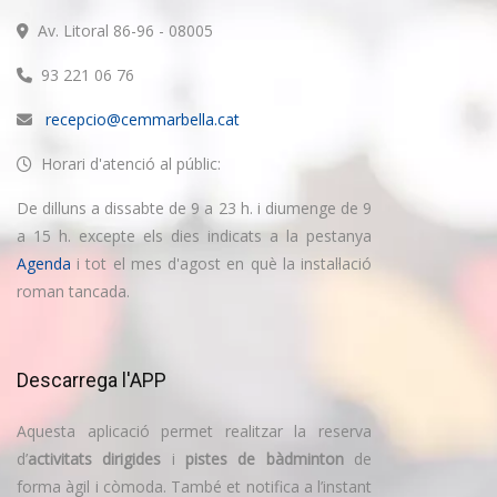
Av. Litoral 86-96 - 08005
93 221 06 76
recepcio@cemmarbella.cat
Horari d'atenció al públic:
De dilluns a dissabte de 9 a 23 h. i diumenge de 9
a 15 h. excepte els dies indicats a la pestanya
Agenda
i tot el mes d'agost en què la instal·lació
roman tancada.
Descarrega l'APP
Aquesta aplicació permet realitzar la reserva
d’
activitats dirigides
i
pistes de bàdminton
de
forma àgil i còmoda. També et notifica a l’instant