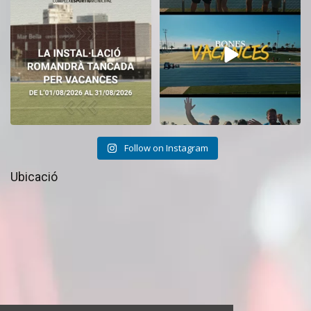
tancat durant el
...
CEM La Mar Bella.
...
11
0
27
1
Follow on Instagram
Ubicació