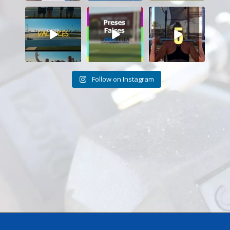
Tanquem una
Darrere de cada
Cada sessió és
nova temporada
vídeo... també hi
un pas més cap als
al CEM La Mar
ha moments
...
teus
...
Bella.
...
26
2
18
0
27
1
Follow on Instagram