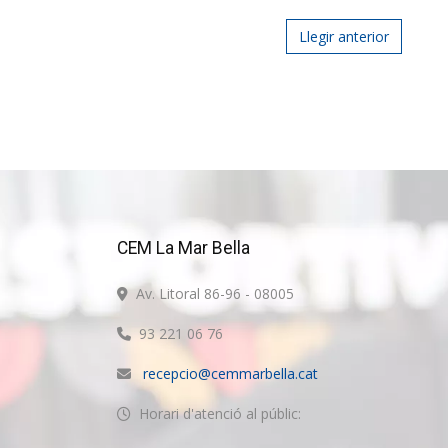
Post navigat
Llegir anterior
CEM La Mar Bella
Av. Litoral 86-96 - 08005
93 221 06 76
recepcio@cemmarbella.cat
Horari d'atenció al públic: