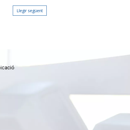
Llegir següent
icació