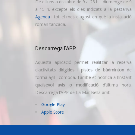
De dilluns a dissabte de 9 a 23 h. i diumenge de 9
a 15 h. excepte els dies indicats a la pestanya
Agenda
i tot el mes d'agost en què la instal·lació
roman tancada.
Descarrega l'APP
Aquesta aplicació permet realitzar la reserva
d’
activitats dirigides
i
pistes de bàdminton
de
forma àgil i còmoda. També et notifica a l’instant
qualsevol avís o modificació
d’última hora.
Descarrega l’APP de La Mar Bella amb:
Google Play
Apple Store