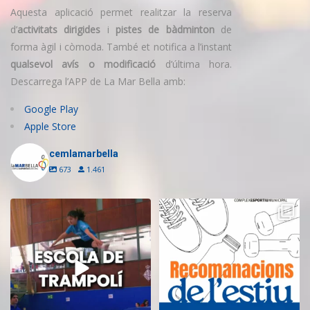
Aquesta aplicació permet realitzar la reserva
d’
activitats dirigides
i
pistes de bàdminton
de
forma àgil i còmoda. També et notifica a l’instant
qualsevol avís o modificació
d’última hora.
Descarrega l’APP de La Mar Bella amb:
Google Play
Apple Store
cemlamarbella
673
1.461
Inscriu-te a l’Escola de Trampolí
Aquest estiu, continua movent-te
del CEM
...
i cuidant-te!
...
14
0
5
0