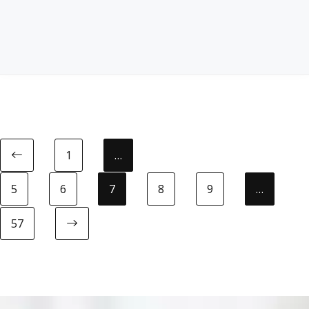
1
…
Previous page
5
6
7
8
9
…
57
Next page