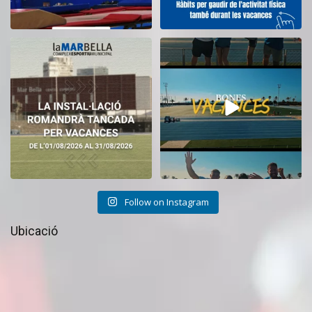
El CEM La Mar Bella romandrà
Tanquem una nova temporada al
tancat durant el
...
CEM La Mar Bella.
...
11
0
27
1
Follow on Instagram
Ubicació