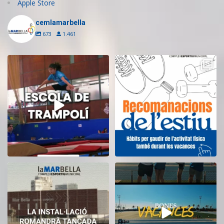
Apple Store
cemlamarbella
673
1.461
Inscriu-te a l’Escola de Trampolí
Aquest estiu, continua movent-te
del CEM
...
i cuidant-te!
...
11
0
5
0
El CEM La Mar Bella romandrà
Tanquem una nova temporada al
tancat durant el
...
CEM La Mar Bella.
...
11
0
27
1