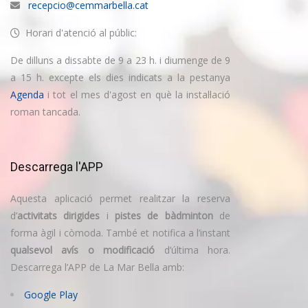
recepcio@cemmarbella.cat
Horari d'atenció al públic:
De dilluns a dissabte de 9 a 23 h. i diumenge de 9
a 15 h. excepte els dies indicats a la pestanya
Agenda
i tot el mes d'agost en què la instal·lació
roman tancada.
Descarrega l'APP
Aquesta aplicació permet realitzar la reserva
d’
activitats dirigides
i
pistes de bàdminton
de
forma àgil i còmoda. També et notifica a l’instant
qualsevol avís o modificació
d’última hora.
Descarrega l’APP de La Mar Bella amb:
Google Play