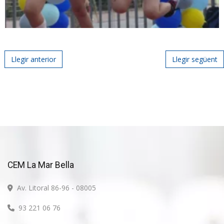
Post navigation
Llegir anterior
Llegir següent
CEM La Mar Bella
Av. Litoral 86-96 - 08005
93 221 06 76