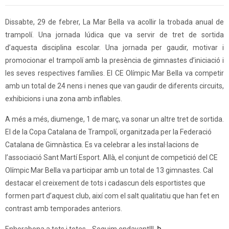
Dissabte, 29 de febrer, La Mar Bella va acollir la trobada anual de
trampolí. Una jornada lúdica que va servir de tret de sortida
d’aquesta disciplina escolar. Una jornada per gaudir, motivar i
promocionar el trampolí amb la presència de gimnastes d’iniciació i
les seves respectives famílies. El CE Olímpic Mar Bella va competir
amb un total de 24 nens i nenes que van gaudir de diferents circuits,
exhibicions i una zona amb inflables.
A més a més, diumenge, 1 de març, va sonar un altre tret de sortida.
El de la Copa Catalana de Trampolí, organitzada per la Federació
Catalana de Gimnàstica. Es va celebrar a les instal·lacions de
l’associació Sant Martí Esport. Allà, el conjunt de competició del CE
Olímpic Mar Bella va participar amb un total de 13 gimnastes. Cal
destacar el creixement de tots i cadascun dels esportistes que
formen part d’aquest club, així com el salt qualitatiu que han fet en
contrast amb temporades anteriors.
Enhorabona a tots i totes… Seguim endavant!!!
Þ