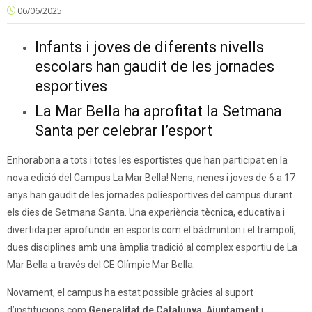
06/06/2025
Infants i joves de diferents nivells
escolars han gaudit de les jornades
esportives
La Mar Bella ha aprofitat la Setmana
Santa per celebrar l’esport
Enhorabona a tots i totes les esportistes que han participat en la
nova edició del Campus La Mar Bella! Nens, nenes i joves de 6 a 17
anys han gaudit de les jornades poliesportives del campus durant
els dies de Setmana Santa. Una experiència tècnica, educativa i
divertida per aprofundir en esports com el bàdminton i el trampolí,
dues disciplines amb una àmplia tradició al complex esportiu de La
Mar Bella a través del CE Olímpic Mar Bella.
Novament, el campus ha estat possible gràcies al suport
d’institucions com
Generalitat de Catalunya
,
Ajuntament
i