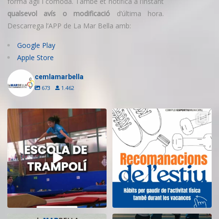
forma àgil i còmoda. També et notifica a l’instant
qualsevol avís o modificació
d’última hora.
Descarrega l’APP de La Mar Bella amb:
Google Play
Apple Store
cemlamarbella
673
1.462
Inscriu-te a l’Escola de Trampolí
Aquest estiu, continua movent-te
del CEM
...
i cuidant-te!
...
9
0
5
0