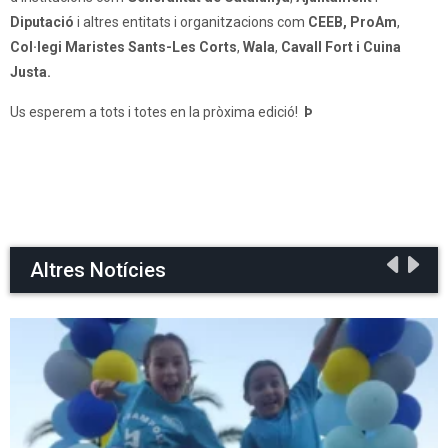
Diputació
i altres entitats i organitzacions com
CEEB
,
ProAm
,
Col·legi Maristes Sants-Les Corts
,
Wala
,
Cavall Fort
i
Cuina
Justa
.
Us esperem a tots i totes en la pròxima edició!
Þ
Altres Notícies