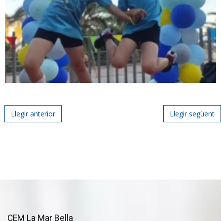
Post navigation
Llegir anterior
Llegir següent
CEM La Mar Bella