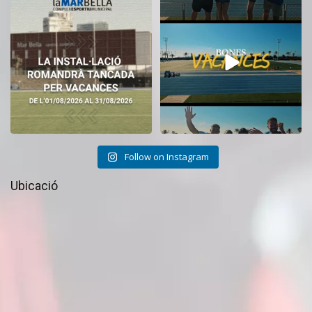
El CEM La Mar Bella romandrà
Tanquem una nova temporada al
tancat durant el
...
CEM La Mar Bella.
...
11
0
27
1
Follow on Instagram
Ubicació