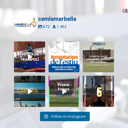
Ub
cemlamarbella
673
1.462
Inscriu-te a
Aquest estiu,
El CEM La Mar
l’Escola de
continua movent-
Bella romandrà
Trampolí del
te i cuidant-te!
...
tancat durant el
...
CEM
...
5
0
11
0
12
0
Tanquem una
Darrere de cada
Cada sessió és
nova temporada
vídeo... també hi
un pas més cap als
al CEM La Mar
ha moments
...
teus
...
Bella.
...
26
2
19
0
27
1
Follow on Instagram