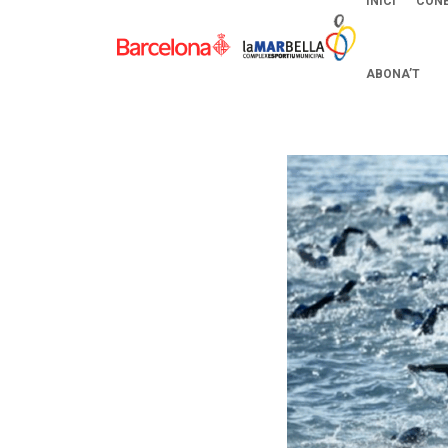
INICI
CONE
ABONA’T