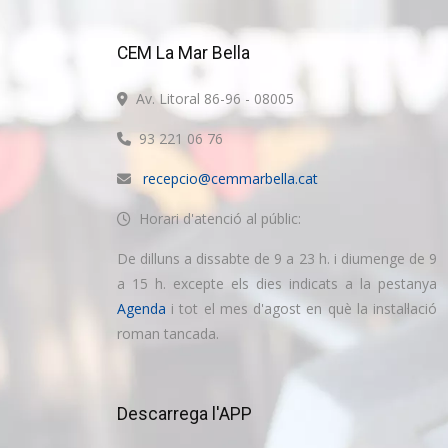
CEM La Mar Bella
Av. Litoral 86-96 - 08005
93 221 06 76
recepcio@cemmarbella.cat
Horari d'atenció al públic:
De dilluns a dissabte de 9 a 23 h. i diumenge de 9
a 15 h. excepte els dies indicats a la pestanya
Agenda
i tot el mes d'agost en què la instal·lació
roman tancada.
Descarrega l'APP