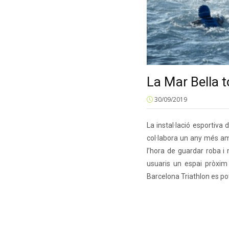
La Mar Bella t
30/09/2019
La instal·lació esportiva
col·labora un any més amb
l’hora de guardar roba i
usuaris un espai pròxim 
Barcelona Triathlon es po