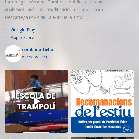
forma àgil i còmoda. També et notifica a l’instant
qualsevol avís o modificació
d’última hora.
Descarrega l’APP de La Mar Bella amb:
Google Play
Apple Store
cemlamarbella
673
1.461
Inscriu-te a l’Escola de Trampolí
Aquest estiu, continua movent-te
del CEM
...
i cuidant-te!
...
8
0
5
0