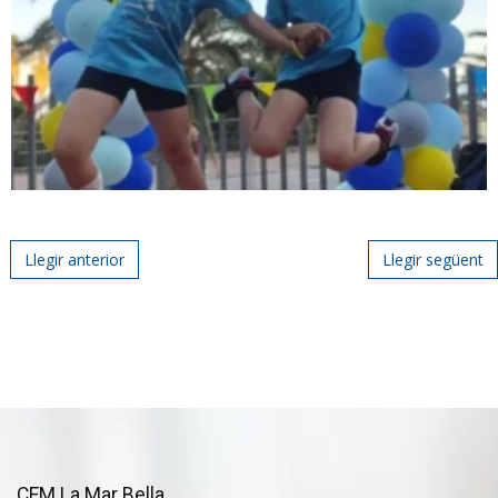
Post navigation
Llegir anterior
Llegir següent
CEM La Mar Bella