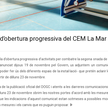
 d’obertura progressiva del CEM La Mar 
Pla d’obertura progressiva d’activitats per combatre la segona onada de
anunciat dijous 19 de novembre pel Govern, us adjuntem un comunic
der fer ús dels diferents espais de la instal·lació- que pretén aclarir l
rtir de dilluns 23 de novembre.
 de la publicació oficial del DOGC i atents a les darreres comunicacions
dilluns 23 de novembre obrim les nostres portes d’acord amb les mesure
que les indicacions d’aquest comunicat estan sotmeses a possibles modi
es mesures i els canvis que es puguin proposar.
Þ