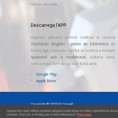
roman tancada.
Descarrega l'APP
Aquesta aplicació permet realitzar la reserva
d’
activitats dirigides
i
pistes de bàdminton
de
forma àgil i còmoda. També et notifica a l’instant
qualsevol avís o modificació
d’última hora.
Descarrega l’APP de La Mar Bella amb:
Google Play
Apple Store
Copyright © 2025 El Consell
Política de cookies
|
Llei de transparencia
Aquest lloc web utilitza cookies perquè vostè tingui la millor experiència d'us
cookies. Faci clic a l'enllaç per a més informació.
Prem aquí