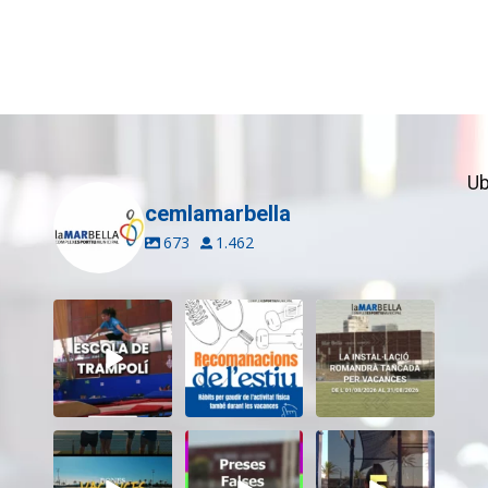
Ub
cemlamarbella
673
1.462
Inscriu-te a
Aquest estiu,
El CEM La Mar
l’Escola de
continua movent-
Bella romandrà
Trampolí del
te i cuidant-te!
...
tancat durant el
...
CEM
...
5
0
11
0
12
0
Tanquem una
Darrere de cada
Cada sessió és
nova temporada
vídeo... també hi
un pas més cap als
al CEM La Mar
ha moments
...
teus
...