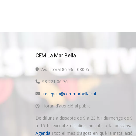
CEM La Mar Bella
Av. Litoral 86-96 - 08005
93 221 06 76
recepcio@cemmarbella.cat
Horari d'atenció al públic:
De dilluns a dissabte de 9 a 23 h. i diumenge de 9
a 15 h. excepte els dies indicats a la pestanya
Agenda
i tot el mes d'agost en què la instal·lació