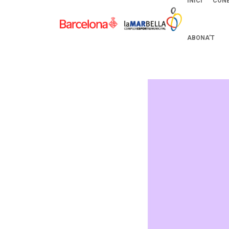
INICI
CONE
ABONA’T