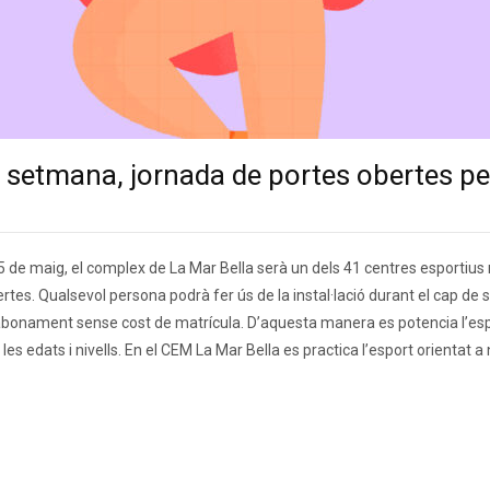
setmana, jornada de portes obertes per 
 de maig, el complex de La Mar Bella serà un dels 41 centres esportius
rtes. Qualsevol persona podrà fer ús de la instal·lació durant el cap d
 abonament sense cost de matrícula. D’aquesta manera es potencia l’esp
les edats i nivells. En el CEM La Mar Bella es practica l’esport orientat a