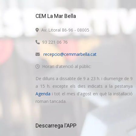
CEM La Mar Bella
Av. Litoral 86-96 - 08005
93 221 06 76
recepcio@cemmarbella.cat
Horari d'atenció al públic:
De dilluns a dissabte de 9 a 23 h. i diumenge de 9
a 15 h. excepte els dies indicats a la pestanya
Agenda
i tot el mes d'agost en què la instal·lació
roman tancada.
Descarrega l'APP