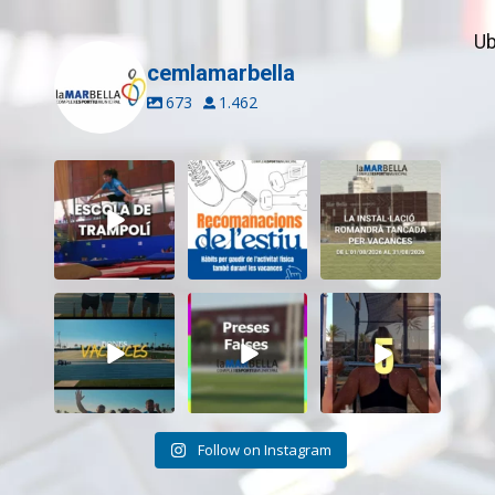
Ub
cemlamarbella
673
1.462
Inscriu-te a
Aquest estiu,
El CEM La Mar
l’Escola de
continua movent-
Bella romandrà
Trampolí del
te i cuidant-te!
...
tancat durant el
...
CEM
...
5
0
11
0
12
0
Tanquem una
Darrere de cada
Cada sessió és
nova temporada
vídeo... també hi
un pas més cap als
al CEM La Mar
ha moments
...
teus
...
Bella.
...
26
2
19
0
27
1
Follow on Instagram