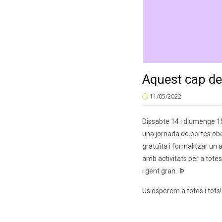
Aquest cap de 
11/05/2022
Dissabte 14 i diumenge 15
una jornada de portes obe
gratuïta i formalitzar un
amb activitats per a totes 
i gent gran.
Þ
Us esperem a totes i tots!